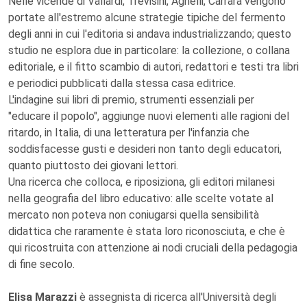
Nelle vicende di Vallardi, Trevisini, Agnelli, Carrara vengono
portate all'estremo alcune strategie tipiche del fermento
degli anni in cui l'editoria si andava industrializzando; questo
studio ne esplora due in particolare: la collezione, o collana
editoriale, e il fitto scambio di autori, redattori e testi tra libri
e periodici pubblicati dalla stessa casa editrice.
L'indagine sui libri di premio, strumenti essenziali per
"educare il popolo", aggiunge nuovi elementi alle ragioni del
ritardo, in Italia, di una letteratura per l'infanzia che
soddisfacesse gusti e desideri non tanto degli educatori,
quanto piuttosto dei giovani lettori.
Una ricerca che colloca, e riposiziona, gli editori milanesi
nella geografia del libro educativo: alle scelte votate al
mercato non poteva non coniugarsi quella sensibilità
didattica che raramente è stata loro riconosciuta, e che è
qui ricostruita con attenzione ai nodi cruciali della pedagogia
di fine secolo.
Elisa Marazzi
è assegnista di ricerca all'Università degli