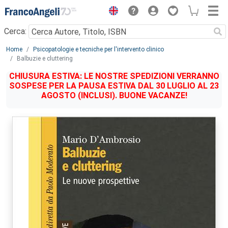
Menu
Cerca:
Main content
Home
Psicopatologie e tecniche per l'intervento clinico
Balbuzie e cluttering
CHIUSURA ESTIVA: LE NOSTRE SPEDIZIONI VERRANNO
SOSPESE PER LA PAUSA ESTIVA DAL 30 LUGLIO AL 23
AGOSTO (INCLUSI). BUONE VACANZE!