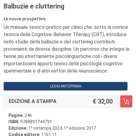
Balbuzie e cluttering
Le nuove prospettive
Un manuale teorico-pratico per clinici che, sotto la cornice
teorica della Cognitive-Behavior Therapy (CBT), introduce
nello studio della balbuzie e del cluttering contributi
provenienti da diverse discipline. Un percorso che integra le
teorie più strettamente psicolinguistiche con i diversi
importantissimi apporti teorici della psicologia cognitiva
sperimentale e di altri settori delle neuroscienze.
LEGGI ANTEPRIMA
32,00
EDIZIONE A STAMPA
Pagine:
246
ISBN:
9788891744791
a
a
Edizione:
1
ristampa 2024, 1
edizione 2017
Codice editore:
1161.11