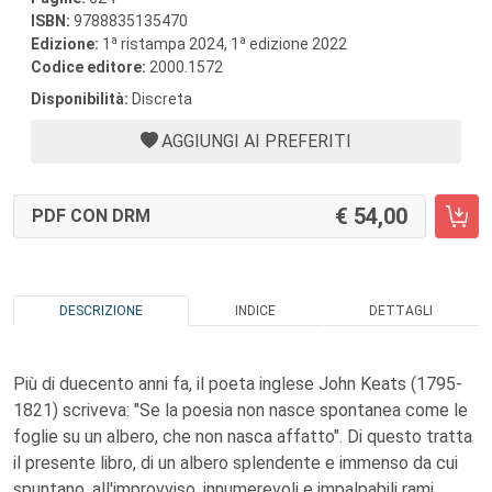
ISBN:
9788835135470
a
a
Edizione:
1
ristampa 2024, 1
edizione 2022
Codice editore:
2000.1572
Disponibilità:
Discreta
AGGIUNGI AI PREFERITI
54,00
PDF CON DRM
DESCRIZIONE
INDICE
DETTAGLI
Più di duecento anni fa, il poeta inglese John Keats (1795-
1821) scriveva: "Se la poesia non nasce spontanea come le
foglie su un albero, che non nasca affatto". Di questo tratta
il presente libro, di un albero splendente e immenso da cui
spuntano, all'improvviso, innumerevoli e impalpabili rami,