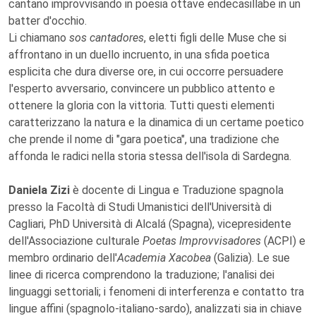
cantano improvvisando in poesia ottave endecasillabe in un
batter d'occhio.
Li chiamano
sos cantadores
, eletti figli delle Muse che si
affrontano in un duello incruento, in una sfida poetica
esplicita che dura diverse ore, in cui occorre persuadere
l'esperto avversario, convincere un pubblico attento e
ottenere la gloria con la vittoria. Tutti questi elementi
caratterizzano la natura e la dinamica di un certame poetico
che prende il nome di "gara poetica", una tradizione che
affonda le radici nella storia stessa dell'isola di Sardegna.
Daniela Zizi
è docente di Lingua e Traduzione spagnola
presso la Facoltà di Studi Umanistici dell'Università di
Cagliari, PhD Università di Alcalá (Spagna), vicepresidente
dell'Associazione culturale
Poetas Improvvisadores
(ACPI) e
membro ordinario dell'
Academia Xacobea
(Galizia). Le sue
linee di ricerca comprendono la traduzione; l'analisi dei
linguaggi settoriali; i fenomeni di interferenza e contatto tra
lingue affini (spagnolo-italiano-sardo), analizzati sia in chiave