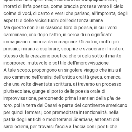
irrorati di linfa poetica, come braccia protese verso il cielo
colme di voci, di canto e versi che parlano, all'impronta, degli
aspetti e delle vicissitudini dell'esistenza umana.
Ma questo non è un classico libro di poesia, in cui i versi
camminano, uno dopo l'altro, in cerca di un significato
immaginario o ancora da immaginare. Gli autori, molto più
prosaici, mirano a esplorare, scoprire e sviscerare il mistero
stesso della creazione poetica che si cela sotto il manto
incorporeo, mutevole e sottile dell'improvvisazione.
A tale scopo, propongono un singolare viaggio che inizia il
suo cammino nell'analisi dell'antica oralità greca, omerica,
che una volta diventata scrittura, attraverso un processo
plurisecolare, giunge al porto della poesia orale di
improvvisazione, percorrendo prima i sentieri della
piel de
toro
, poi la terra dei Cesari e parte del continente americano
per quindi fermarsi, con premeditata intenzionalità, nella
patria degli antichi e mediterranei
Shardana
, antenati dei
sardi odierni, per trovarsi faccia a faccia con i poeti che