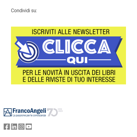
Condividi su:
Footer