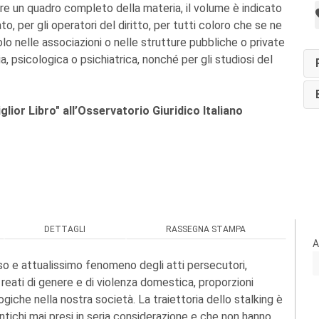
ire un quadro completo della materia, il volume è indicato
to, per gli operatori del diritto, per tutti coloro che se ne
lo nelle associazioni o nelle strutture pubbliche o private
ia, psicologica o psichiatrica, nonché per gli studiosi del
ior Libro" all’Osservatorio Giuridico Italiano
DETTAGLI
RASSEGNA STAMPA
A
so e attualissimo fenomeno degli atti persecutori,
reati di genere e di violenza domestica, proporzioni
giche nella nostra società. La traiettoria dello stalking è
tichi mai presi in seria considerazione e che non hanno