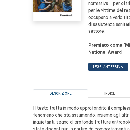
normativa ‒ per offr
per le vittime del rea
occupano a vario tito
di assistenza sanitar
settore.
Premiato come "Migl
National Award
LEGGI ANTEPRIMA
DESCRIZIONE
INDICE
Il testo tratta in modo approfondito il comples
fenomeno che sta assumendo, insieme agli altri 
inquietanti, segno di profonde fratture antropolo
stata discontinua, a partire da comportamenti an