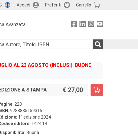
G
Accedi
Preferiti
Carrello
ca Avanzata
GLIO AL 23 AGOSTO (INCLUSI). BUONE
27,00
EDIZIONE A STAMPA
Pagine:
228
ISBN:
9788835159315
a
Edizione:
1
edizione 2024
Codice editore:
1424.14
Disponibilità:
Buona