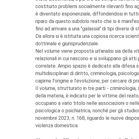
costituito problemi socialmente rilevanti fino a
è diventato esponenziale, diffondendosi in tutti 
riparo da questo subdolo reato che si è manifes
fino ad arrivare a una "galassia" di tipi diversi
Da allora si è istituita una copiosa ricerca scie
dottrinale e giurisprudenziale.
Nel volume viene proposta un'analisi sia della vi
relazionali in cui nascono e si sviluppano gli atti
correlate. Ampio spazio è dedicato alla difesa so
multidisciplinari di diritto, criminologia, psicolo
capirne l'origine e l'evoluzione, per cercare di pr
Il volume, strutturato in tre parti - criminologi
della materia, è indicato per le vittime del reato,
occupano a vario titolo nelle associazioni o nell
psicologica o psichiatrica, nonché per gli studio
novembre 2023, n. 168, riguardo le nuove disposiz
violenza domestica.