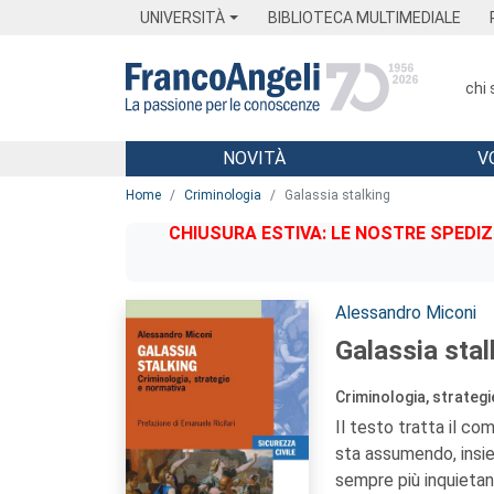
Menu
Main content
Footer
Menu
UNIVERSITÀ
BIBLIOTECA MULTIMEDIALE
chi
NOVITÀ
V
Main content
Home
Criminologia
Galassia stalking
CHIUSURA ESTIVA: LE NOSTRE SPEDIZ
Autori:
Alessandro Miconi
Galassia stal
Criminologia, strateg
Il testo tratta il c
sta assumendo, insie
sempre più inquietant