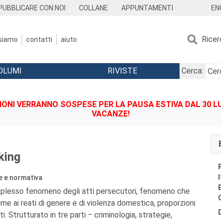
EN
PUBBLICARE CON NOI
COLLANE
APPUNTAMENTI
Ricer
 siamo
contatti
aiuto
OLUMI
RIVISTE
Cerca:
IONI VERRANNO SOSPESE PER LA PAUSA ESTIVA DAL 30 LU
VACANZE!
king
ie e normativa
omplesso fenomeno degli atti persecutori, fenomeno che
me ai reati di genere e di violenza domestica, proporzioni
i. Strutturato in tre parti ‒ criminologia, strategie,