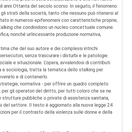
gli anni Ottanta del secolo scorso. In seguito, il fenomeno
gli strati della società, tanto che nessuno può ritenersi al
tato in numerosi epifenomeni con caratteristiche proprie,
 di stalking che condividono un nucleo concettuale comune.
ntifica, nonché un'incessante produzione normativa,
ttima che del suo autore e dei complessi intrichi
 persecutori, senza trascurare i disturbi e le patologie
ciale e situazionale. L'opera, avvalendosi di contributi
gia e sociologia, tratta la tematica dello stalking per
evenirlo e di contenerlo.
a, strategie, normativa - per offrire un quadro completo
 per gli operatori del diritto, per tutti coloro che se ne
e strutture pubbliche o private di assistenza sanitaria,
si del settore. Il testo è aggiornato alla nuova legge 24
ioni per il contrasto della violenza sulle donne e della