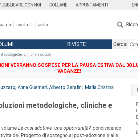
EN
PUBBLICARE CON NOI
COLLANE
APPUNTAMENTI
Ricer
 siamo
contatti
aiuto
OLUMI
RIVISTE
Cerca:
todologiche, cliniche e sociali
IONI VERRANNO SOSPESE PER LA PAUSA ESTIVA DAL 30 LU
VACANZE!
Luzzato
,
Anna Guerrieri
,
Alberto Serafini
,
Maria Cristina
luzioni metodologiche, cliniche e
il volume
Le crisi adottive: una opportunità?
, condividendo
tività del Progetto di sostegno al post-adozione e alle