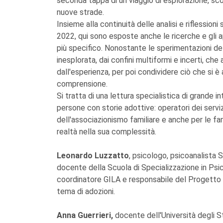
seconda tappa di un viaggio di esplorazione, scop
nuove strade.
Insieme alla continuità delle analisi e riflessio
2022, qui sono esposte anche le ricerche e gli 
più specifico. Nonostante le sperimentazioni del 
inesplorata, dai confini multiformi e incerti, c
dall'esperienza, per poi condividere ciò che si 
comprensione.
Si tratta di una lettura specialistica di grande 
persone con storie adottive: operatori dei servizi,
dell'associazionismo familiare e anche per le f
realtà nella sua complessità.
Leonardo Luzzatto
, psicologo, psicoanalista S
docente della Scuola di Specializzazione in Psic
coordinatore GILA e responsabile del Progetto re
tema di adozioni.
Anna Guerrieri,
docente dell'Università degli St