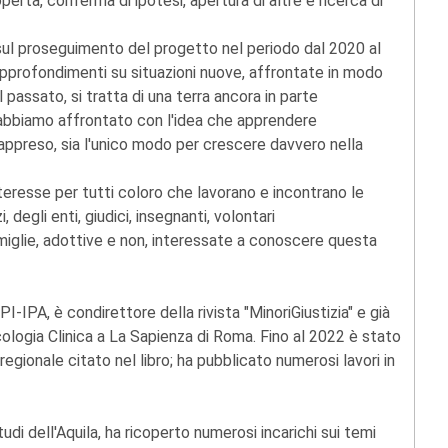
erta, conferma di ipotesi, apertura di altre e ricerca di
ni sul proseguimento del progetto nel periodo dal 2020 al
approfondimenti su situazioni nuove, affrontate in modo
passato, si tratta di una terra ancora in parte
he abbiamo affrontato con l'idea che apprendere
è appreso, sia l'unico modo per crescere davvero nella
interesse per tutti coloro che lavorano e incontrano le
 degli enti, giudici, insegnanti, volontari
amiglie, adottive e non, interessate a conoscere questa
PI-IPA, è condirettore della rivista "MinoriGiustizia" e già
ologia Clinica a La Sapienza di Roma. Fino al 2022 è stato
gionale citato nel libro; ha pubblicato numerosi lavori in
udi dell'Aquila, ha ricoperto numerosi incarichi sui temi