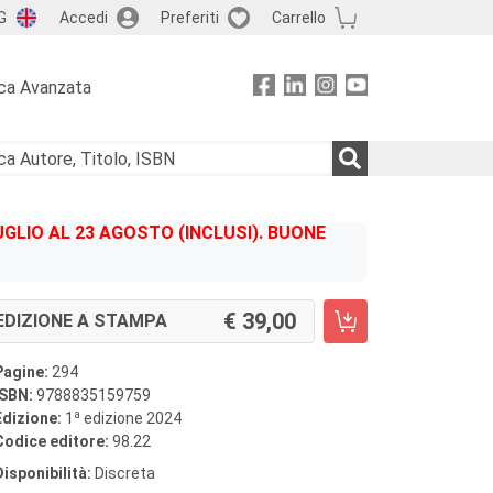
G
Accedi
Preferiti
Carrello
ca Avanzata
GLIO AL 23 AGOSTO (INCLUSI). BUONE
39,00
EDIZIONE A STAMPA
Pagine:
294
ISBN:
9788835159759
a
Edizione:
1
edizione 2024
Codice editore:
98.22
Disponibilità:
Discreta