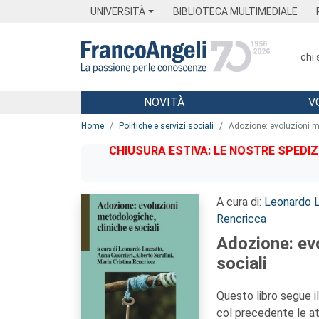
Menu
Main content
Footer
Menu
UNIVERSITÀ
BIBLIOTECA MULTIMEDIALE
chi
NOVITÀ
V
Main content
Home
Politiche e servizi sociali
Adozione: evoluzioni me
CHIUSURA ESTIVA: LE NOSTRE SPEDIZ
A cura di:
Leonardo 
Rencricca
Adozione: evo
sociali
Questo libro segue 
col precedente le at