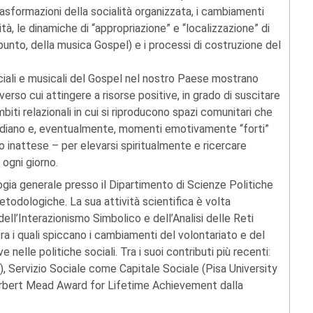
asformazioni della socialità organizzata, i cambiamenti
lità, le dinamiche di “appropriazione” e “localizzazione” di
punto, della musica Gospel) e i processi di costruzione del
sociali e musicali del Gospel nel nostro Paese mostrano
verso cui attingere a risorse positive, in grado di suscitare
biti relazionali in cui si riproducono spazi comunitari che
idiano e, eventualmente, momenti emotivamente “forti”
 inattese – per elevarsi spiritualmente e ricercare
 ogni giorno.
ogia generale presso il Dipartimento di Scienze Politiche
metodologiche. La sua attività scientifica è volta
ell’Interazionismo Simbolico e dell’Analisi delle Reti
tra i quali spiccano i cambiamenti del volontariato e del
e nelle politiche sociali. Tra i suoi contributi più recenti:
), Servizio Sociale come Capitale Sociale (Pisa University
erbert Mead Award for Lifetime Achievement dalla