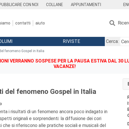
EN
PUBBLICARE CON NOI
COLLANE
APPUNTAMENTI
Ricer
 siamo
contatti
aiuto
OLUMI
RIVISTE
Cerca:
i del fenomeno Gospel in Italia
IONI VERRANNO SOSPESE PER LA PAUSA ESTIVA DAL 30 LU
VACANZE!
tti del fenomeno Gospel in Italia
vo
nta i risultati di un fenomeno ancora poco indagato in
spetti originali e sorprendenti: la diffusione dei cori
i che si riferiscono alle pratiche sociali e musicali del