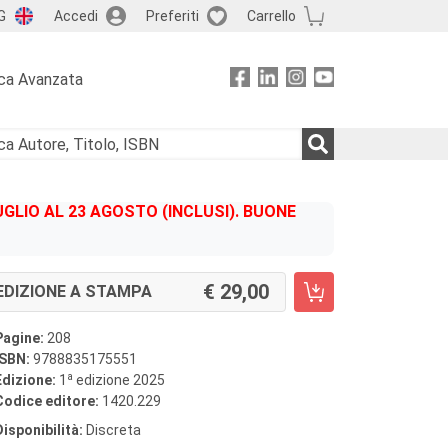
G
Accedi
Preferiti
Carrello
ca Avanzata
GLIO AL 23 AGOSTO (INCLUSI). BUONE
29,00
EDIZIONE A STAMPA
Pagine:
208
ISBN:
9788835175551
a
Edizione:
1
edizione 2025
Codice editore:
1420.229
Disponibilità:
Discreta