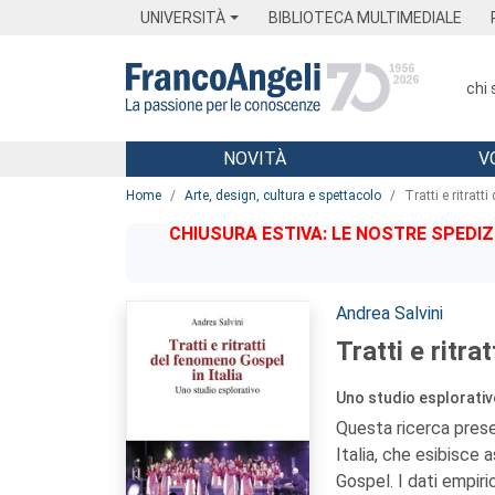
Menu
Main content
Footer
Menu
UNIVERSITÀ
BIBLIOTECA MULTIMEDIALE
chi
NOVITÀ
V
Main content
Home
Arte, design, cultura e spettacolo
Tratti e ritratt
CHIUSURA ESTIVA: LE NOSTRE SPEDIZ
Autori:
Andrea Salvini
Tratti e ritra
Uno studio esplorati
Questa ricerca prese
Italia, che esibisce a
Gospel. I dati empiric