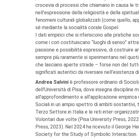
crocevia di processi che chiamano in causa le tr
nell’espressione della religiosità e della spiritua
fenomeni culturali globalizzati (come quello, ap
sé mediante la socialità corale Gospel.
I dati empirici che si riferiscono alle pratiche 
come i cori costituiscano “luoghi di senso” attra
passione e possibilità espressive, di costruire am
sempre più raramente si sperimentano nel quot
che lasciano aperte strade – forse non del tutto
significati autentici da riversare nell’esistenza di
Andrea Salvini
è professore ordinario di Sociol
dell’Università di Pisa, dove insegna discipline 
all’approfondimento e all’applicazione empirica d
Sociali in un ampio spettro di ambiti sostantivi, 
Terzo Settore in Italia e le reti inter-organizzativ
Volontari due volte (Pisa University Press, 2022
Press, 2023). Nel 2024 ha ricevuto il George H
Society for the Study of Symbolic Interaction.