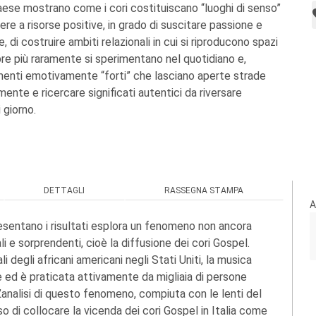
ese mostrano come i cori costituiscano “luoghi di senso”
ere a risorse positive, in grado di suscitare passione e
, di costruire ambiti relazionali in cui si riproducono spazi
e più raramente si sperimentano nel quotidiano e,
nti emotivamente “forti” che lasciano aperte strade
lmente e ricercare significati autentici da riversare
 giorno.
DETTAGLI
RASSEGNA STAMPA
A
resentano i risultati esplora un fenomeno non ancora
li e sorprendenti, cioè la diffusione dei cori Gospel.
i degli africani americani negli Stati Uniti, la musica
e ed è praticata attivamente da migliaia di persone
L’analisi di questo fenomeno, compiuta con le lenti del
 di collocare la vicenda dei cori Gospel in Italia come