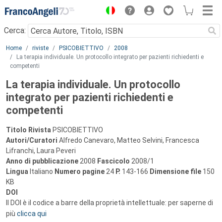
Menu
Cerca:
Main content
Home
riviste
PSICOBIETTIVO
2008
La terapia individuale. Un protocollo integrato per pazienti richiedenti e
competenti
La terapia individuale. Un protocollo
integrato per pazienti richiedenti e
competenti
Titolo Rivista
PSICOBIETTIVO
Autori/Curatori
Alfredo Canevaro, Matteo Selvini, Francesca
Lifranchi, Laura Peveri
Anno di pubblicazione
2008
Fascicolo
2008/1
Lingua
Italiano
Numero pagine
24
P.
143-166
Dimensione file
150
KB
DOI
Il DOI è il codice a barre della proprietà intellettuale: per saperne di
più
clicca qui