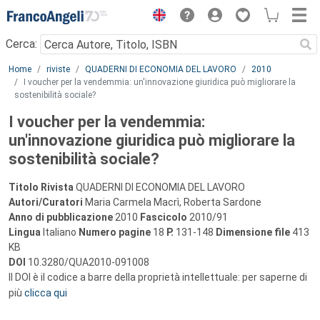
Menu
Cerca:
Main content
Home
riviste
QUADERNI DI ECONOMIA DEL LAVORO
2010
I voucher per la vendemmia: un'innovazione giuridica può migliorare la
sostenibilità sociale?
I voucher per la vendemmia:
un'innovazione giuridica può migliorare la
sostenibilità sociale?
Titolo Rivista
QUADERNI DI ECONOMIA DEL LAVORO
Autori/Curatori
Maria Carmela Macrì, Roberta Sardone
Anno di pubblicazione
2010
Fascicolo
2010/91
Lingua
Italiano
Numero pagine
18
P.
131-148
Dimensione file
413
KB
DOI
10.3280/QUA2010-091008
Il DOI è il codice a barre della proprietà intellettuale: per saperne di
più
clicca qui