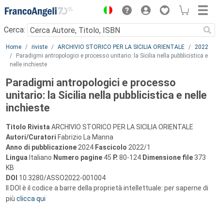
Menu
Cerca:
Main content
Home
riviste
ARCHIVIO STORICO PER LA SICILIA ORIENTALE
2022
Paradigmi antropologici e processo unitario: la Sicilia nella pubblicistica e
nelle inchieste
Paradigmi antropologici e processo
unitario: la Sicilia nella pubblicistica e nelle
inchieste
Titolo Rivista
ARCHIVIO STORICO PER LA SICILIA ORIENTALE
Autori/Curatori
Fabrizio La Manna
Anno di pubblicazione
2024
Fascicolo
2022/1
Lingua
Italiano
Numero pagine
45
P.
80-124
Dimensione file
373
KB
DOI
10.3280/ASSO2022-001004
Il DOI è il codice a barre della proprietà intellettuale: per saperne di
più
clicca qui