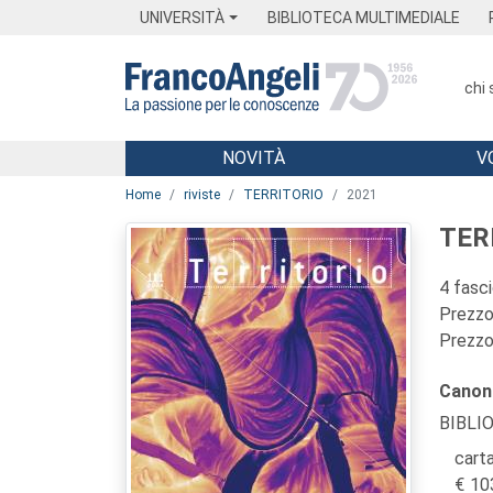
Menu
Main content
Footer
Menu
UNIVERSITÀ
BIBLIOTECA MULTIMEDIALE
chi
NOVITÀ
V
Main content
Home
riviste
TERRITORIO
2021
TER
4 fasc
Prezzo 
Prezzo 
Canon
BIBLI
carta
10