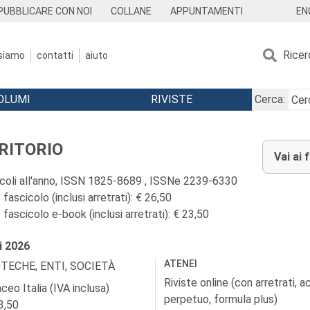
EN
PUBBLICARE CON NOI
COLLANE
APPUNTAMENTI
Ricer
 siamo
contatti
aiuto
OLUMI
RIVISTE
Cerca:
RITORIO
Vai ai 
icoli all'anno, ISSN 1825-8689 , ISSNe 2239-6330
fascicolo (inclusi arretrati): € 26,50
fascicolo e-book (inclusi arretrati): € 23,50
i
2026
ATENEI
OTECHE, ENTI, SOCIETÀ
Riviste online (con arretrati, 
ceo Italia (IVA inclusa)
perpetuo, formula plus)
3,50