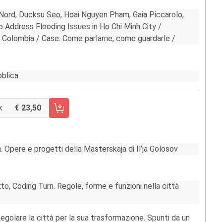
a Nord, Ducksu Seo, Hoai Nguyen Pham, Gaia Piccarolo,
 Address Flooding Issues in Ho Chi Minh City /
in Colombia / Case. Come parlarne, come guardarle /
bblica
k
23,50
CARRELLO FASCICOLO 98/2021
. Opere e progetti della Masterskaja di Il’ja Golosov
o, Coding Turn. Regole, forme e funzioni nella città
egolare la città per la sua trasformazione. Spunti da un