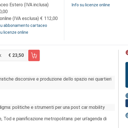
aceo Estero (IVA inclusa)
Info su licenze online
0,00
online (IVA esclusa)
112,00
 su abbonamento cartaceo
su licenze online
k
23,50
CARRELLO FASCICOLO 99/2021
pratiche discorsive e produzione dello spazio nei quartieri
gma: politiche e strumenti per una post car mobility
, Tod e pianificazione metropolitana: per un’agenda di