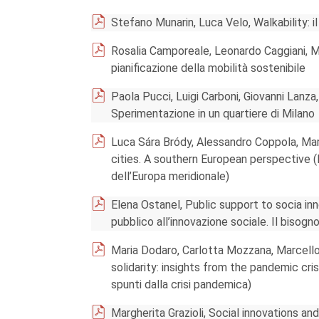
Stefano Munarin, Luca Velo, Walkability: i
Rosalia Camporeale, Leonardo Caggiani, Mi
pianificazione della mobilità sostenibile
Paola Pucci, Luigi Carboni, Giovanni Lanza,
Sperimentazione in un quartiere di Milano
Luca Sára Bródy, Alessandro Coppola, Maria
cities. A southern European perspective (I
dell’Europa meridionale)
Elena Ostanel, Public support to socia in
pubblico all’innovazione sociale. Il bisogn
Maria Dodaro, Carlotta Mozzana, Marcello 
solidarity: insights from the pandemic cris
spunti dalla crisi pandemica)
Margherita Grazioli, Social innovations a