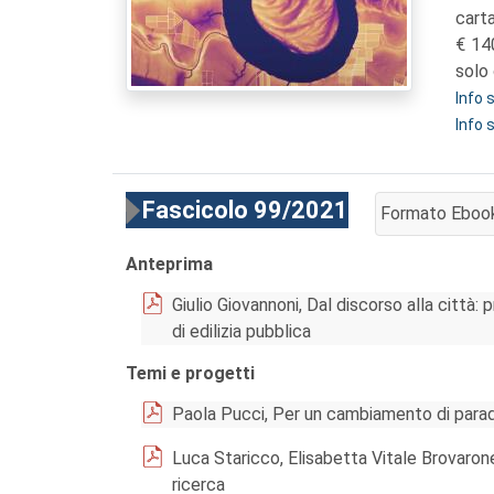
cart
14
solo 
Info
Info 
Fascicolo 99/2021
Formato Eboo
AGGIUNGI AL 
Anteprima
Giulio Giovannoni, Dal discorso alla città: 
di edilizia pubblica
Temi e progetti
Paola Pucci, Per un cambiamento di paradi
Luca Staricco, Elisabetta Vitale Brovarone
ricerca