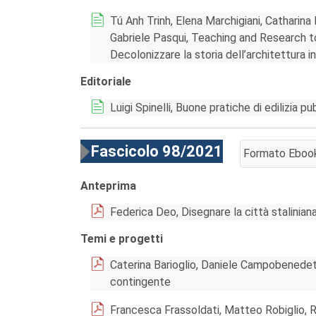
Tú Anh Trinh, Elena Marchigiani, Catharin
Gabriele Pasqui, Teaching and Research to
Decolonizzare la storia dell’architettura 
Editoriale
Luigi Spinelli, Buone pratiche di edilizia pu
Fascicolo 98/2021
Formato Eboo
AGGIUNGI AL 
Anteprima
Federica Deo, Disegnare la città staliniana
Temi e progetti
Caterina Barioglio, Daniele Campobenedett
contingente
Francesca Frassoldati, Matteo Robiglio, R