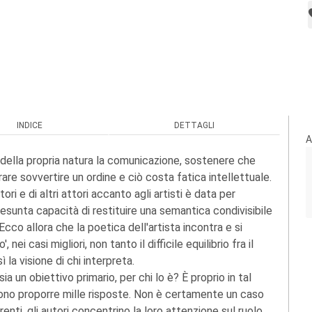
INDICE
DETTAGLI
A
ella propria natura la comunicazione, sostenere che
re sovvertire un ordine e ciò costa fatica intellettuale.
ori e di altri attori accanto agli artisti è data per
resunta capacità di restituire una semantica condivisibile
co allora che la poetica dell'artista incontra e si
ei casi migliori, non tanto il difficile equilibrio fra il
ì la visione di chi interpreta.
 un obiettivo primario, per chi lo è? È proprio in tal
ssono proporre mille risposte. Non è certamente un caso
renti, gli autori concentrino la loro attenzione sul ruolo