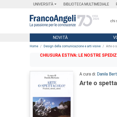
Menu
Main content
Footer
Menu
UNIVERSITÀ
BIBLIOTECA MULTIMEDIALE
chi
NOVITÀ
V
Main content
Home
Design della comunicazione e arti visive
Arte o s
CHIUSURA ESTIVA: LE NOSTRE SPEDIZ
A cura di:
Danila Bert
Arte o spettac