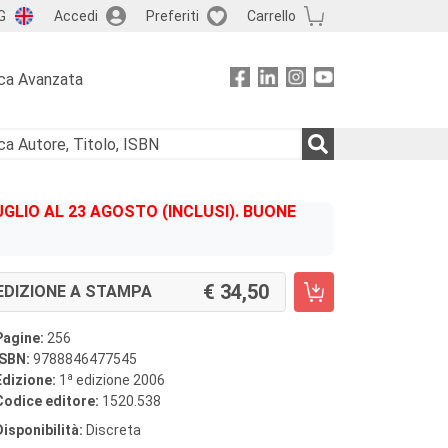
G
Accedi
Preferiti
Carrello
ca Avanzata
GLIO AL 23 AGOSTO (INCLUSI). BUONE
34,50
EDIZIONE A STAMPA
Pagine:
256
ISBN:
9788846477545
a
Edizione:
1
edizione 2006
Codice editore:
1520.538
Disponibilità:
Discreta