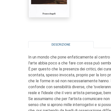
DESCRIZIONE
In un mondo che pone enfaticamente al centro d
l'arte abbia poco a che fare con essa può sembra
È per questo che la presenza dei critici, dei curat
scontata, spesso invocata, proprio per la loro p
che le forme in sé non necessariamente hanno. Ec
confonde con sensibilità diverse, che 'sveleranno', n
reale e l'ideale che il vero artista persegue, bens
Se assumiamo che per l'artista comunicare non sia
senso che si aprono mille interrogativi e si po
che, pur partendo da livelli di osservazione diffe