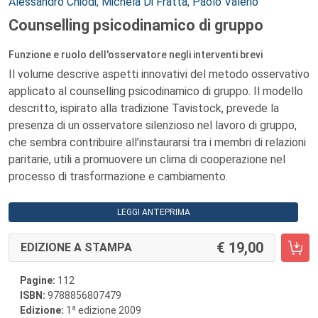
Autori:
Alessandro Chiodi
,
Michela Di Fratta
,
Paolo Valerio
Counselling psicodinamico di gruppo
Funzione e ruolo dell'osservatore negli interventi brevi
Il volume descrive aspetti innovativi del metodo osservativo
applicato al counselling psicodinamico di gruppo. Il modello
descritto, ispirato alla tradizione Tavistock, prevede la
presenza di un osservatore silenzioso nel lavoro di gruppo,
che sembra contribuire all’instaurarsi tra i membri di relazioni
paritarie, utili a promuovere un clima di cooperazione nel
processo di trasformazione e cambiamento.
LEGGI ANTEPRIMA
19,00
EDIZIONE A STAMPA
Pagine:
112
ISBN:
9788856807479
a
Edizione:
1
edizione 2009