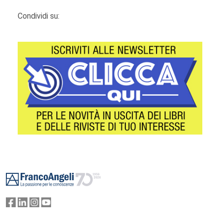
Condividi su:
Footer