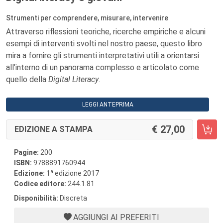
Strumenti per comprendere, misurare, intervenire
Attraverso riflessioni teoriche, ricerche empiriche e alcuni
esempi di interventi svolti nel nostro paese, questo libro
mira a fornire gli strumenti interpretativi utili a orientarsi
all’interno di un panorama complesso e articolato come
quello della
Digital Literacy
.
LEGGI ANTEPRIMA
27,00
EDIZIONE A STAMPA
Pagine:
200
ISBN:
9788891760944
a
Edizione:
1
edizione 2017
Codice editore:
244.1.81
Disponibilità:
Discreta
AGGIUNGI AI PREFERITI