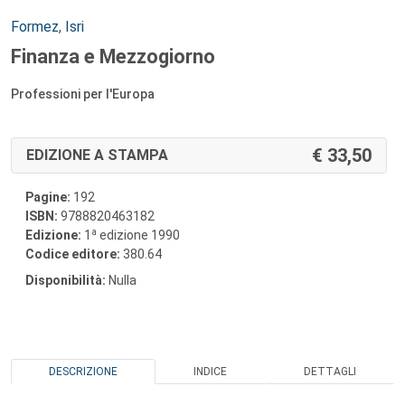
Autori:
Formez
,
Isri
Finanza e Mezzogiorno
Professioni per l'Europa
33,50
EDIZIONE A STAMPA
Pagine:
192
ISBN:
9788820463182
a
Edizione:
1
edizione 1990
Codice editore:
380.64
Disponibilità:
Nulla
DESCRIZIONE
INDICE
DETTAGLI