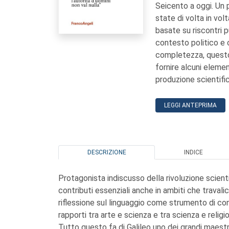
Seicento a oggi. Un p
state di volta in vol
basate su riscontri p
contesto politico e 
completezza, questo
fornire alcuni elemen
produzione scientific
LEGGI ANTEPRIMA
DESCRIZIONE
INDICE
Protagonista indiscusso della rivoluzione scient
contributi essenziali anche in ambiti che travalic
riflessione sul linguaggio come strumento di co
rapporti tra arte e scienza e tra scienza e religi
Tutto questo fa di Galileo uno dei grandi maestr