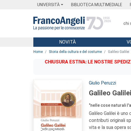
Menu
Main content
Footer
Menu
UNIVERSITÀ
BIBLIOTECA MULTIMEDIALE
chi
NOVITÀ
V
Main content
Home
Storia della cultura e del costume
Galileo Galilei
CHIUSURA ESTIVA: LE NOSTRE SPEDIZ
Autori:
Giulio Peruzzi
Galileo Galile
"nelle cose naturali l'
Galileo Galilei è uno
contributi originali s
vita e la sua opera s