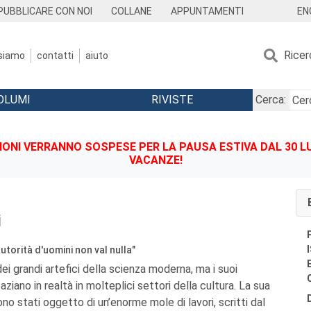
EN
PUBBLICARE CON NOI
COLLANE
APPUNTAMENTI
Ricer
 siamo
contatti
aiuto
OLUMI
RIVISTE
Cerca:
IONI VERRANNO SOSPESE PER LA PAUSA ESTIVA DAL 30 LU
VACANZE!
i
autorità d'uomini non val nulla"
 dei grandi artefici della scienza moderna, ma i suoi
paziano in realtà in molteplici settori della cultura. La sua
ono stati oggetto di un’enorme mole di lavori, scritti dal