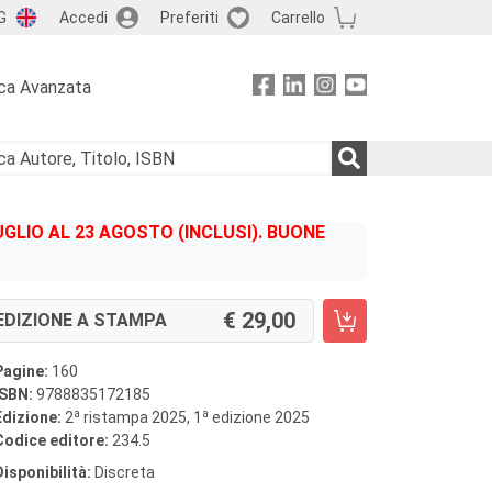
G
Accedi
Preferiti
Carrello
ca Avanzata
GLIO AL 23 AGOSTO (INCLUSI). BUONE
29,00
EDIZIONE A STAMPA
Pagine:
160
ISBN:
9788835172185
a
a
Edizione:
2
ristampa 2025, 1
edizione 2025
Codice editore:
234.5
Disponibilità:
Discreta