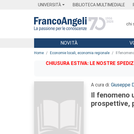
Menu
Main content
Footer
Menu
UNIVERSITÀ
BIBLIOTECA MULTIMEDIALE
chi
NOVITÀ
V
Main content
Home
Economie locali, economia regionale
Il fenomeno 
CHIUSURA ESTIVA: LE NOSTRE SPEDIZ
A cura di:
Giuseppe 
Il fenomeno ur
prospettive, 