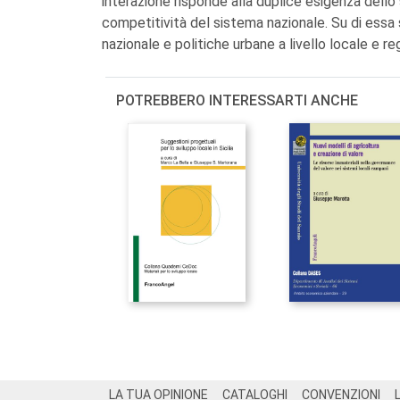
interazione risponde alla duplice esigenza dello 
competitività del sistema nazionale. Su di essa si
nazionale e politiche urbane a livello locale e re
POTREBBERO INTERESSARTI ANCHE
Footer
LA TUA OPINIONE
CATALOGHI
CONVENZIONI