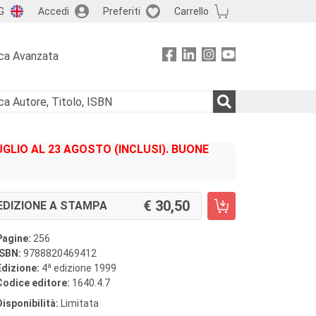
G
Accedi
Preferiti
Carrello
ca Avanzata
GLIO AL 23 AGOSTO (INCLUSI). BUONE
30,50
EDIZIONE A STAMPA
Pagine:
256
ISBN:
9788820469412
a
Edizione:
4
edizione 1999
Codice editore:
1640.4.7
Disponibilità:
Limitata