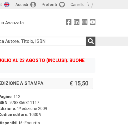
G
Accedi
Preferiti
Carrello
ca Avanzata
GLIO AL 23 AGOSTO (INCLUSI). BUONE
15,50
EDIZIONE A STAMPA
Pagine:
112
ISBN:
9788856811117
a
Edizione:
1
edizione 2009
Codice editore:
1030.9
Disponibilità:
Esaurito