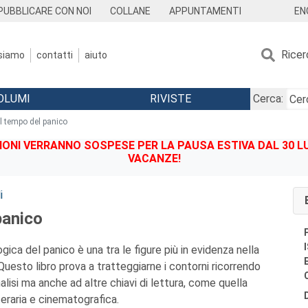
EN
PUBBLICARE CON NOI
COLLANE
APPUNTAMENTI
Ricer
 siamo
contatti
aiuto
OLUMI
RIVISTE
Cerca:
Il tempo del panico
IONI VERRANNO SOSPESE PER LA PAUSA ESTIVA DAL 30 LU
VACANZE!
i
panico
gica del panico è una tra le figure più in evidenza nella
Questo libro prova a tratteggiarne i contorni ricorrendo
alisi ma anche ad altre chiavi di lettura, come quella
tteraria e cinematografica.