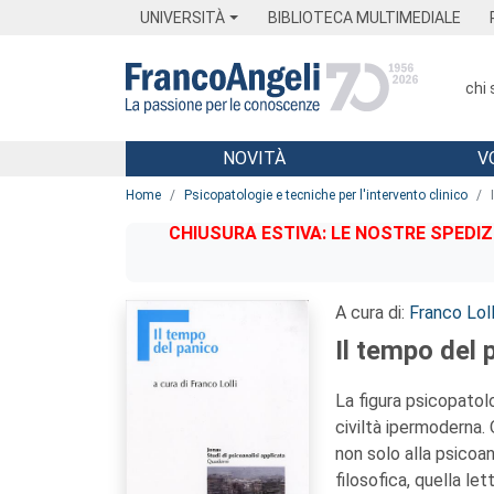
Menu
Main content
Footer
Menu
UNIVERSITÀ
BIBLIOTECA MULTIMEDIALE
chi
NOVITÀ
V
Main content
Home
Psicopatologie e tecniche per l'intervento clinico
CHIUSURA ESTIVA: LE NOSTRE SPEDIZ
A cura di:
Franco Loll
Il tempo del 
La figura psicopatolo
civiltà ipermoderna. 
non solo alla psicoan
filosofica, quella le