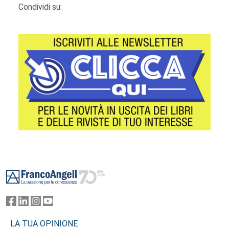
Condividi su:
Footer
LA TUA OPINIONE