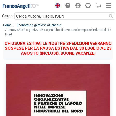
Menu
Cerca:
Main content
Home
Economia e gestione aziendale
Innovazioni organizzative e pratiche di lavoro nelle imprese industriali del
Nord
CHIUSURA ESTIVA: LE NOSTRE SPEDIZIONI VERRANNO
SOSPESE PER LA PAUSA ESTIVA DAL 30 LUGLIO AL 23
AGOSTO (INCLUSI). BUONE VACANZE!