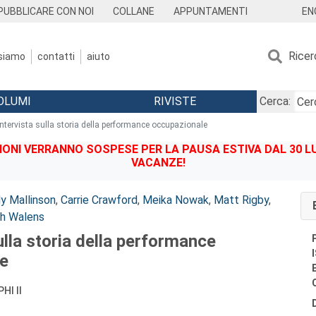
EN
PUBBLICARE CON NOI
COLLANE
APPUNTAMENTI
Ricer
 siamo
contatti
aiuto
OLUMI
RIVISTE
Cerca:
intervista sulla storia della performance occupazionale
IONI VERRANNO SOSPESE PER LA PAUSA ESTIVA DAL 30 LU
VACANZE!
y Mallinson
,
Carrie Crawford
,
Meika Nowak
,
Matt Rigby
,
h Walens
sulla storia della performance
e
HI II