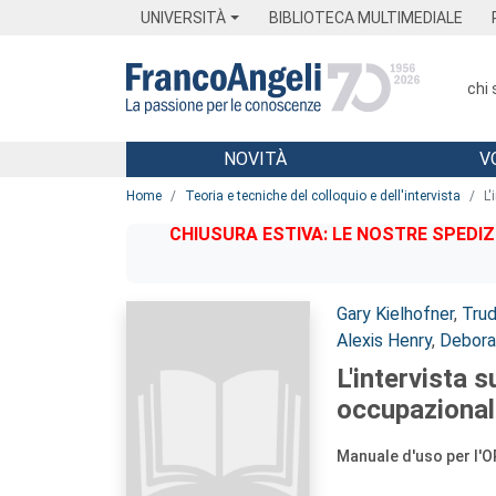
Menu
Main content
Footer
Menu
UNIVERSITÀ
BIBLIOTECA MULTIMEDIALE
chi
NOVITÀ
V
Main content
Home
Teoria e tecniche del colloquio e dell'intervista
L'
CHIUSURA ESTIVA: LE NOSTRE SPEDIZ
Autori:
Gary Kielhofner
,
Trud
Alexis Henry
,
Debora
L'intervista 
occupazional
Manuale d'uso per l'OP