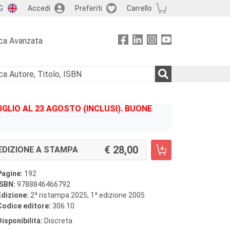
G
Accedi
Preferiti
Carrello
ca Avanzata
GLIO AL 23 AGOSTO (INCLUSI). BUONE
28,00
EDIZIONE A STAMPA
Pagine:
192
ISBN:
9788846466792
a
a
Edizione:
2
ristampa 2025, 1
edizione 2005
Codice editore:
306.10
Disponibilità:
Discreta