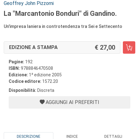
Autori:
Geoffrey John Pizzorni
La "Marcantonio Bonduri" di Gandino.
Un'impresa laniera in controtendenza tra Sei e Settecento
27,00
EDIZIONE A STAMPA
Pagine:
192
ISBN:
9788846470508
a
Edizione:
1
edizione 2005
Codice editore:
1572.20
Disponibilità:
Discreta
AGGIUNGI AI PREFERITI
DESCRIZIONE
INDICE
DETTAGLI