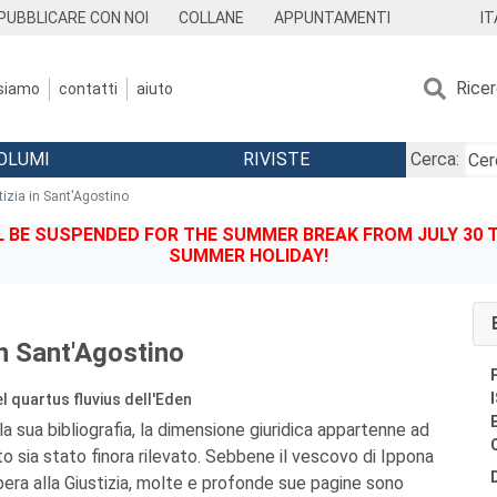
IT
PUBBLICARE CON NOI
COLLANE
APPUNTAMENTI
Rice
 siamo
contatti
aiuto
OLUMI
RIVISTE
Cerca:
tizia in Sant'Agostino
BE SUSPENDED FOR THE SUMMER BREAK FROM JULY 30 TO
SUMMER HOLIDAY!
in Sant'Agostino
el quartus fluvius dell'Eden
lla sua bibliografia, la dimensione giuridica appartenne ad
to sia stato finora rilevato. Sebbene il vescovo di Ippona
era alla Giustizia, molte e profonde sue pagine sono