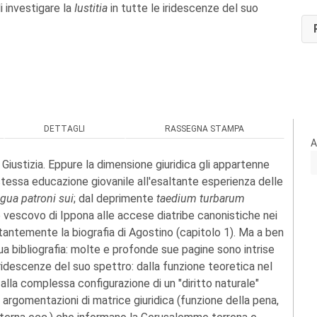
di investigare la
Iustitia
in tutte le iridescenze del suo
DETTAGLI
RASSEGNA STAMPA
A
Giustizia. Eppure la dimensione giuridica gli appartenne
a stessa educazione giovanile all'esaltante esperienza delle
gua patroni sui
; dal deprimente
taedium turbarum
e vescovo di Ippona alle accese diatribe canonistiche nei
tantemente la biografia di Agostino (capitolo 1). Ma a ben
a bibliografia: molte e profonde sue pagine sono intrise
 iridescenze del suo spettro: dalla funzione teoretica nel
alla complessa configurazione di un "diritto naturale"
 argomentazioni di matrice giuridica (funzione della pena,