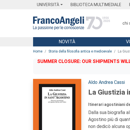
Menu
Main content
Footer
Menu
UNIVERSITÀ
BIBLIOTECA MULTIMEDIALE
chi
NOVITÀ
V
Main content
Home
Storia della filosofia antica e medioevale
La Gius
SUMMER CLOSURE: OUR SHIPMENTS WILL 
Autori:
Aldo Andrea Cassi
La Giustizia 
Itinerari agostiniani d
Dalla sua biografia a
Agostino più di quan
non dedicò alcuna op