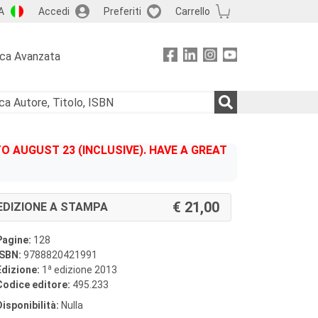
A
Accedi
Preferiti
Carrello
rca Avanzata
 AUGUST 23 (INCLUSIVE). HAVE A GREAT
21,00
EDIZIONE A STAMPA
Pagine:
128
ISBN:
9788820421991
a
Edizione:
1
edizione 2013
Codice editore:
495.233
Disponibilità:
Nulla