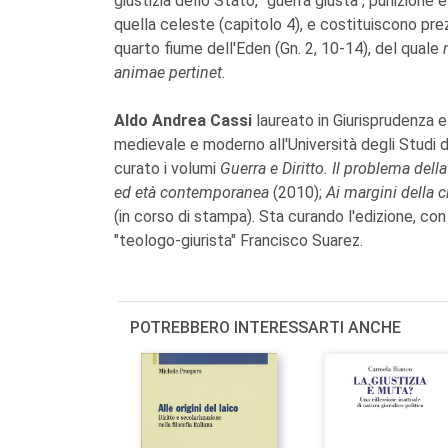
giustizia dello Stato, "guerra giusta", punizion
quella celeste (capitolo 4), e costituiscono pre
quarto fiume dell'Eden (Gn. 2, 10-14), del quale
animae pertinet
.
Aldo Andrea Cassi
laureato in Giurisprudenza e 
medievale e moderno all'Università degli Studi d
curato i volumi
Guerra e Diritto. Il problema del
ed età contemporanea
(2010);
Ai margini della ci
(in corso di stampa). Sta curando l'edizione, con
"teologo-giurista" Francisco Suarez.
POTREBBERO INTERESSARTI ANCHE