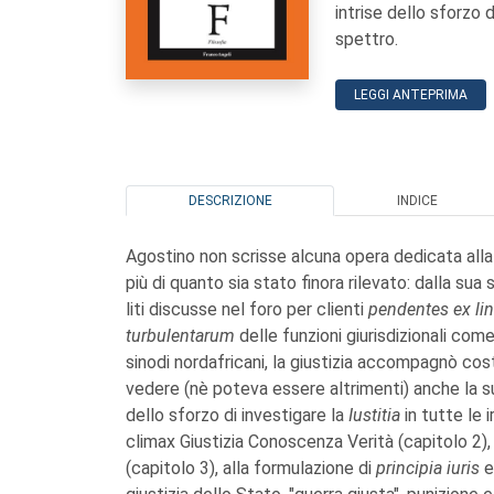
intrise dello sforzo 
spettro.
LEGGI ANTEPRIMA
DESCRIZIONE
INDICE
Agostino non scrisse alcuna opera dedicata alla 
più di quanto sia stato finora rilevato: dalla su
liti discusse nel foro per clienti
pendentes ex lin
turbulentarum
delle funzioni giurisdizionali com
sinodi nordafricani, la giustizia accompagnò cos
vedere (nè poteva essere altrimenti) anche la su
dello sforzo di investigare la
Iustitia
in tutte le
climax Giustizia Conoscenza Verità (capitolo 2), 
(capitolo 3), alla formulazione di
principia iuris
e