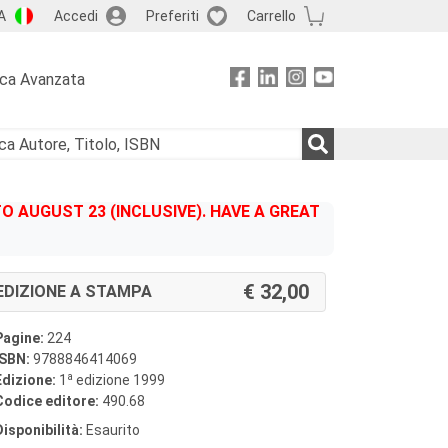
A
Accedi
Preferiti
Carrello
rca Avanzata
 AUGUST 23 (INCLUSIVE). HAVE A GREAT
32,00
EDIZIONE A STAMPA
Pagine:
224
ISBN:
9788846414069
a
Edizione:
1
edizione 1999
Codice editore:
490.68
Disponibilità:
Esaurito