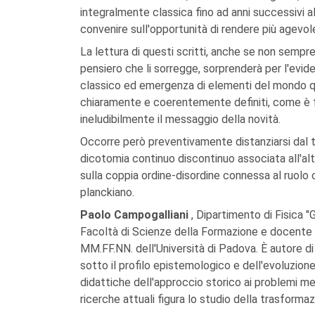
integralmente classica fino ad anni successivi al
convenire sull'opportunità di rendere più agevole
La lettura di questi scritti, anche se non sempre 
pensiero che li sorregge, sorprenderà per l'eviden
classico ed emergenza di elementi del mondo qu
chiaramente e coerentemente definiti, come è f
ineludibilmente il messaggio della novità.
Occorre però preventivamente distanziarsi dal tr
dicotomia continuo discontinuo associata all'alt
sulla coppia ordine-disordine connessa al ruolo 
planckiano.
Paolo Campogalliani
, Dipartimento di Fisica "G
Facoltà di Scienze della Formazione e docente di
MM.FF.NN. dell'Università di Padova. È autore d
sotto il profilo epistemologico e dell'evoluzione
didattiche dell'approccio storico ai problemi me
ricerche attuali figura lo studio della trasformazi