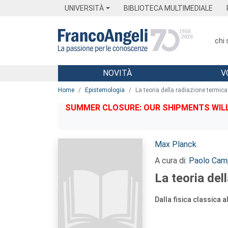
Menu
Main content
Footer
Menu
UNIVERSITÀ
BIBLIOTECA MULTIMEDIALE
chi
NOVITÀ
V
Main content
Home
Epistemologia
La teoria della radiazione termica
SUMMER CLOSURE: OUR SHIPMENTS WILL 
Autori:
Max Planck
A cura di:
Paolo Camp
La teoria del
Dalla fisica classica a