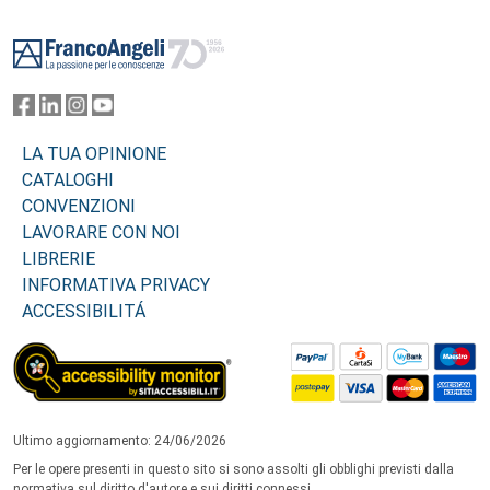
Footer
LA TUA OPINIONE
CATALOGHI
CONVENZIONI
LAVORARE CON NOI
LIBRERIE
INFORMATIVA PRIVACY
ACCESSIBILITÁ
Ultimo aggiornamento: 24/06/2026
Per le opere presenti in questo sito si sono assolti gli obblighi previsti dalla
normativa sul diritto d'autore e sui diritti connessi.