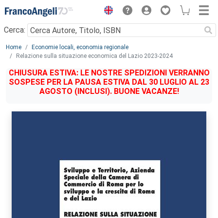
Menu
Cerca:
Main content
Home
Economie locali, economia regionale
Relazione sulla situazione economica del Lazio 2023-2024
CHIUSURA ESTIVA: LE NOSTRE SPEDIZIONI VERRANNO
SOSPESE PER LA PAUSA ESTIVA DAL 30 LUGLIO AL 23
AGOSTO (INCLUSI). BUONE VACANZE!