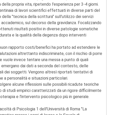
ella propria vita, ripetendo l'esperienza per 3-4 giorni.
entinaia di lavori scientifici effettuati in diverse parti del
a "tecnica della scrittura" sull'utilizzo dei servizi
so accademico, sul decorso della gravidanza. Focalizzando
ottenuti risultati positivi in diverse patologie somatiche
a durata e la qualità della degenza dopo interventi
l buon rapporto costi/benefici ha portato ad estendere le
lutazioni altrettanto indiscriminate, con il rischio di porre
me vuole invece tentare una messa a punto di quali
to emergano dai dati a seconda del contesto, delle
ali dei soggetti. Vengono altresì riportati tentativi di
e a personalità e situazioni particolari.
olgere alcune riflessioni sulle possibili ricadute teoriche
to di studi empirici caratterizzati da un rigore difficilmente
coterapia e l'intervento psicologico più in generale.
coltà di Psicologia 1 dell'Università di Roma "La