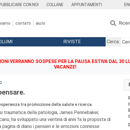
EN
PUBBLICARE CON NOI
COLLANE
APPUNTAMENTI
Ricer
 siamo
contatti
aiuto
OLUMI
RIVISTE
Cerca:
IONI VERRANNO SOSPESE PER LA PAUSA ESTIVA DAL 30 LU
VACANZE!
o
pensare.
'esperienza tra promozione della salute e ricerca
esi traumatica della patologia, James Pennebaker,
ano, ha sviluppato una ventina di anni fa la proposta di
 pagina di diario i pensieri e le emozioni connesse