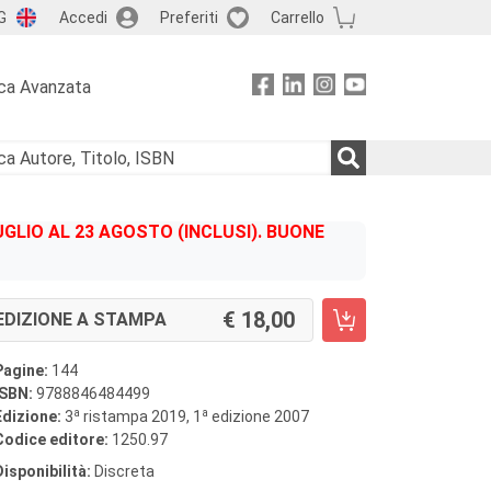
G
Accedi
Preferiti
Carrello
ca Avanzata
GLIO AL 23 AGOSTO (INCLUSI). BUONE
18,00
EDIZIONE A STAMPA
Pagine:
144
ISBN:
9788846484499
a
a
Edizione:
3
ristampa 2019, 1
edizione 2007
Codice editore:
1250.97
Disponibilità:
Discreta