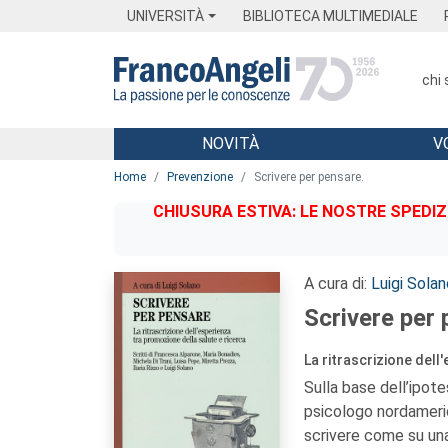
Menu
Main content
Footer
Menu
UNIVERSITÀ
BIBLIOTECA MULTIMEDIALE
chi
NOVITÀ
V
Main content
Home
Prevenzione
Scrivere per pensare.
CHIUSURA ESTIVA: LE NOSTRE SPEDIZ
A cura di:
Luigi Solan
Scrivere per 
La ritrascrizione dell
Sulla base dell’ipot
psicologo nordameric
scrivere come su una