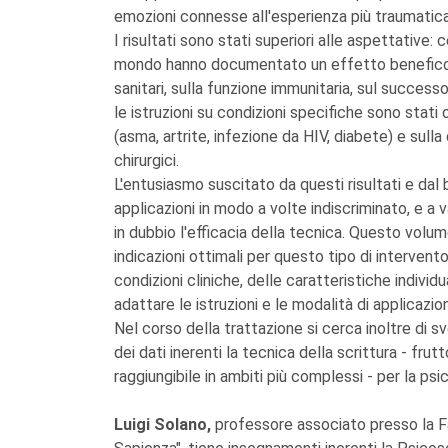
emozioni connesse all'esperienza più traumatica d
I risultati sono stati superiori alle aspettative: c
mondo hanno documentato un effetto benefico dell
sanitari, sulla funzione immunitaria, sul succes
le istruzioni su condizioni specifiche sono stati 
(asma, artrite, infezione da HIV, diabete) e sull
chirurgici.
L'entusiasmo suscitato da questi risultati e da
applicazioni in modo a volte indiscriminato, e a va
in dubbio l'efficacia della tecnica. Questo volu
indicazioni ottimali per questo tipo di interven
condizioni cliniche, delle caratteristiche individu
adattare le istruzioni e le modalità di applicazion
Nel corso della trattazione si cerca inoltre di sv
dei dati inerenti la tecnica della scrittura - frut
raggiungibile in ambiti più complessi - per la psi
Luigi Solano,
professore associato presso la Fa