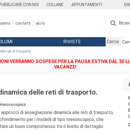
EN
PUBBLICARE CON NOI
COLLANE
APPUNTAMENTI
Ricer
 siamo
contatti
aiuto
OLUMI
RIVISTE
Cerca:
le reti di trasporto.
IONI VERRANNO SOSPESE PER LA PAUSA ESTIVA DAL 30 LU
VACANZE!
inamica delle reti di trasporto.
io mesoscopico
 approcci di assegnazione dinamica alle reti di trasporto,
ofondimento per i modelli di tipo mesoscopico, che
re un buon compromesso tra il livello di dettaglio