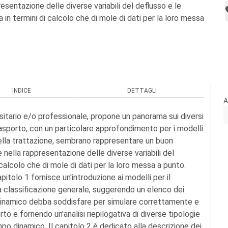
resentazione delle diverse variabili del deflusso e le
a in termini di calcolo che di mole di dati per la loro messa
INDICE
DETTAGLI
A
rsitario e/o professionale, propone un panorama sui diversi
rasporto, con un particolare approfondimento per i modelli
nella trattazione, sembrano rappresentare un buon
e nella rappresentazione delle diverse variabili del
 calcolo che di mole di dati per la loro messa a punto.
 capitolo 1 fornisce un'introduzione ai modelli per il
 classificazione generale, suggerendo un elenco dei
 dinamico debba soddisfare per simulare correttamente e
o e fornendo un'analisi riepilogativa di diverse tipologie
ampo dinamico. Il capitolo 2 è dedicato alla descrizione dei