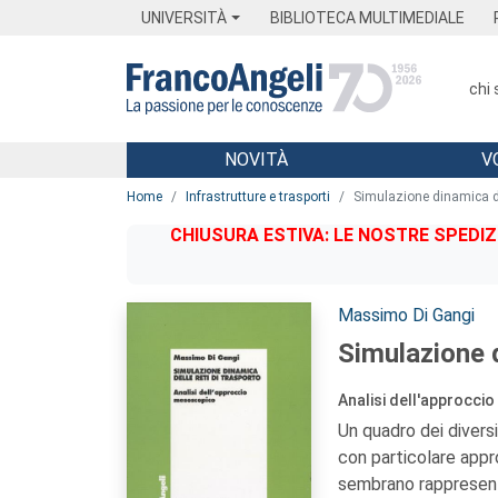
Menu
Main content
Footer
Menu
UNIVERSITÀ
BIBLIOTECA MULTIMEDIALE
chi
NOVITÀ
V
Main content
Home
Infrastrutture e trasporti
Simulazione dinamica del
CHIUSURA ESTIVA: LE NOSTRE SPEDIZ
Autori:
Massimo Di Gangi
Simulazione d
Analisi dell'approcc
Un quadro dei diversi
con particolare appr
sembrano rappresenta