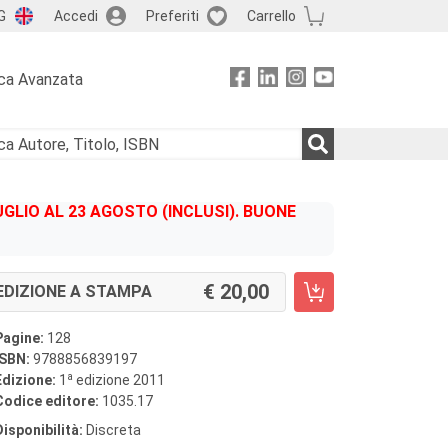
G
Accedi
Preferiti
Carrello
ca Avanzata
GLIO AL 23 AGOSTO (INCLUSI). BUONE
20,00
EDIZIONE A STAMPA
Pagine:
128
ISBN:
9788856839197
a
Edizione:
1
edizione 2011
Codice editore:
1035.17
Disponibilità:
Discreta