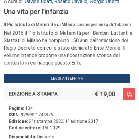
A cura di:
Davide Boati
,
Rosario Cavallo
,
Giorgio Uberti
Una vita per l'infanzia
Il Pio Istituto di Maternità di Milano: una esperienza di 150 anni
Nel 2016 il Pio Istituto di Maternità per i Bambini Lattanti e
Slattati di Milano ha compiuto 150 anni dall’emissione del
Regio Decreto con cui è stato dichiarato Ente Morale. Il
volume intende proporre una ricostruzione storica del
contesto in cui nacque questo Ente.
LEGGI ANTEPRIMA
19,00
EDIZIONE A STAMPA
Pagine:
134
ISBN:
9788891744876
a
a
Edizione:
2
ristampa 2022, 1
edizione 2017
Codice editore:
1501.129
Disponibilità:
Discreta