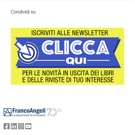
Condividi su:
Footer