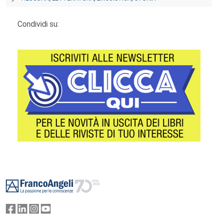
Condividi su:
Footer