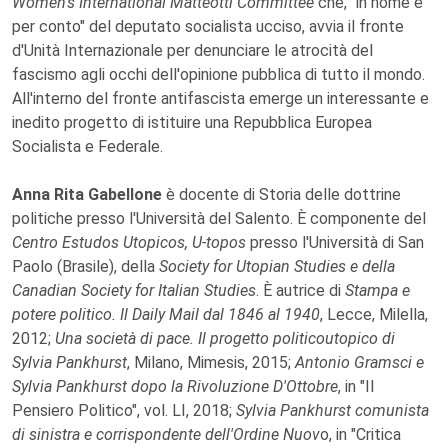
Women's International Matteotti Committee
che, "in nome e
per conto" del deputato socialista ucciso, avvia il fronte
d'Unità Internazionale per denunciare le atrocità del
fascismo agli occhi dell'opinione pubblica di tutto il mondo.
All'interno del fronte antifascista emerge un interessante e
inedito progetto di istituire una Repubblica Europea
Socialista e Federale.
Anna Rita Gabellone
è docente di Storia delle dottrine
politiche presso l'Università del Salento. È componente del
Centro Estudos Utopicos, U-topos
presso l'Università di San
Paolo (Brasile), della
Society for Utopian Studies e della
Canadian Society for Italian Studies
. È autrice di
Stampa e
potere politico. Il Daily Mail dal 1846 al 1940
, Lecce, Milella,
2012;
Una società di pace. Il progetto politicoutopico di
Sylvia Pankhurst
, Milano, Mimesis, 2015;
Antonio Gramsci e
Sylvia Pankhurst dopo la Rivoluzione D'Ottobre
, in "Il
Pensiero Politico", vol. LI, 2018;
Sylvia Pankhurst comunista
di sinistra e corrispondente dell'Ordine Nuov
o, in "Critica