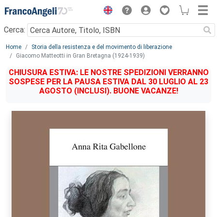
Menu
Cerca:
Main content
Home
Storia della resistenza e del movimento di liberazione
Giacomo Matteotti in Gran Bretagna (1924-1939)
CHIUSURA ESTIVA: LE NOSTRE SPEDIZIONI VERRANNO
SOSPESE PER LA PAUSA ESTIVA DAL 30 LUGLIO AL 23
AGOSTO (INCLUSI). BUONE VACANZE!