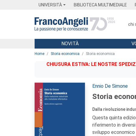
Menu
Main content
Footer
Menu
UNIVERSITÀ
BIBLIOTECA MULTIMEDIALE
chi
NOVITÀ
V
Main content
Home
Storia economica
Storia economica
CHIUSURA ESTIVA: LE NOSTRE SPEDIZ
Autori:
Ennio De Simone
Storia econo
Dalla rivoluzione indu
Questa quinta edizi
riferimento in diversi
sviluppo economico d