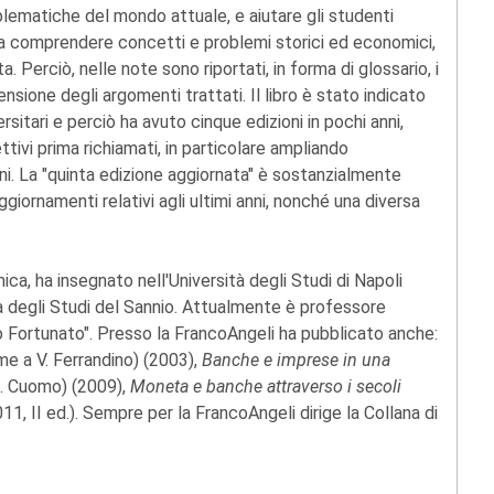
lematiche del mondo attuale, e aiutare gli studenti
olto, a comprendere concetti e problemi storici ed economici,
a. Perciò, nelle note sono riportati, in forma di glossario, i
sione degli argomenti trattati. Il libro è stato indicato
sitari e perciò ha avuto cinque edizioni in pochi anni,
ttivi prima richiamati, in particolare ampliando
ni. La "quinta edizione aggiornata" è sostanzialmente
iornamenti relativi agli ultimi anni, nonché una diversa
mica, ha insegnato nell'Università degli Studi di Napoli
sità degli Studi del Sannio. Attualmente è professore
no Fortunato". Presso la FrancoAngeli ha pubblicato anche:
me a V. Ferrandino) (2003),
Banche e imprese in una
E. Cuomo) (2009),
Moneta e banche attraverso i secoli
11, II ed.). Sempre per la FrancoAngeli dirige la Collana di