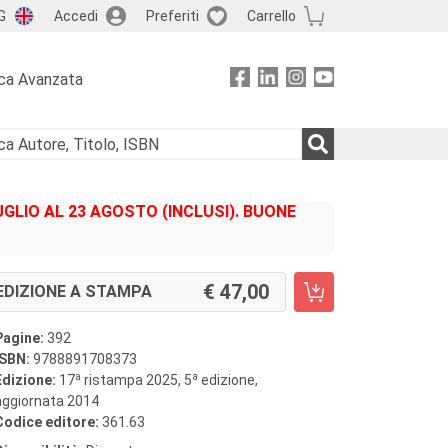
G
Accedi
Preferiti
Carrello
ca Avanzata
GLIO AL 23 AGOSTO (INCLUSI). BUONE
47,00
EDIZIONE A STAMPA
Pagine:
392
ISBN:
9788891708373
a
a
Edizione:
17
ristampa 2025, 5
edizione,
aggiornata 2014
Codice editore:
361.63