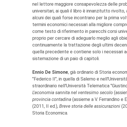
nel lettore maggiore consapevolezza delle prob
universitari, ai quali il libro è innanzitutto riv
alcuni dei quali forse incontrano per la prima volt
termini economici necessari alla migliore compren
come testo di riferimento in parecchi corsi univer
proprio per cercare di adeguarlo meglio agli obie
continuamente la trattazione degli ultimi decen
quella precedente e contiene solo i necessari agg
sistemazione di un paio di capitoli.
Ennio De Simone
, già ordinario di Storia econo
"Federico II", in quella di Salerno e nell'Univer
straordinario nell'Università Telematica "Giusti
L'economia sannita nel ventesimo secolo
(assie
provincia contadina
(assieme a V. Ferrandino e 
(2011, II ed.),
Breve storia delle assicurazioni
(20
Storia Economica.