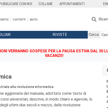
EN
PUBBLICARE CON NOI
COLLANE
APPUNTAMENTI
Ricer
 siamo
contatti
aiuto
OLUMI
RIVISTE
Cerca:
IONI VERRANNO SOSPESE PER LA PAUSA ESTIVA DAL 30 LU
VACANZE!
mica
striale alla rivoluzione informatica
one aggiornata del manuale, adottato come testo di
 corsi universitari, descrive, in modo chiaro e agevole, lo
egli ultimi due secoli e mezzo, dalla rivoluzione