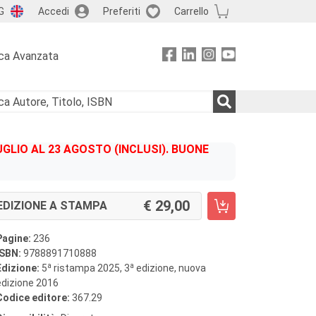
G
Accedi
Preferiti
Carrello
ca Avanzata
GLIO AL 23 AGOSTO (INCLUSI). BUONE
29,00
EDIZIONE A STAMPA
Pagine:
236
ISBN:
9788891710888
a
a
Edizione:
5
ristampa 2025, 3
edizione, nuova
edizione 2016
Codice editore:
367.29