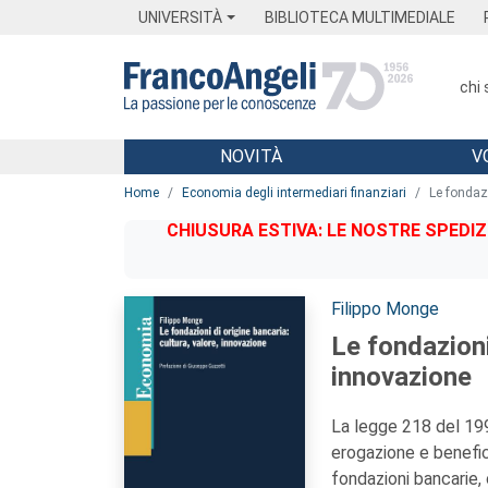
Menu
Main content
Footer
Menu
UNIVERSITÀ
BIBLIOTECA MULTIMEDIALE
chi
NOVITÀ
V
Main content
Home
Economia degli intermediari finanziari
Le fondazi
CHIUSURA ESTIVA: LE NOSTRE SPEDIZ
Autori:
Filippo Monge
Le fondazioni
innovazione
La legge 218 del 199
erogazione e benefice
fondazioni bancarie, 