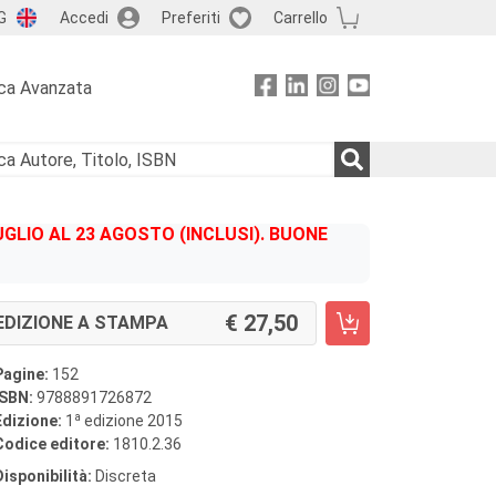
G
Accedi
Preferiti
Carrello
ca Avanzata
GLIO AL 23 AGOSTO (INCLUSI). BUONE
27,50
EDIZIONE A STAMPA
Pagine:
152
ISBN:
9788891726872
a
Edizione:
1
edizione 2015
Codice editore:
1810.2.36
Disponibilità:
Discreta