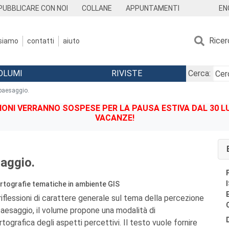
EN
PUBBLICARE CON NOI
COLLANE
APPUNTAMENTI
Ricer
 siamo
contatti
aiuto
OLUMI
RIVISTE
Cerca:
paesaggio.
IONI VERRANNO SOSPESE PER LA PAUSA ESTIVA DAL 30 LU
VACANZE!
aggio.
artografie tematiche in ambiente GIS
iflessioni di carattere generale sul tema della percezione
paesaggio, il volume propone una modalità di
ografica degli aspetti percettivi. Il testo vuole fornire