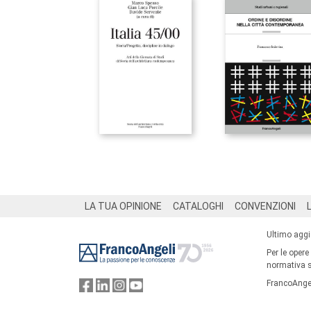
Footer
LA TUA OPINIONE
CATALOGHI
CONVENZIONI
Ultimo agg
Per le opere
normativa su
FrancoAngel