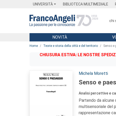
Menu
Main content
Footer
Menu
UNIVERSITÀ
BIBLIOTECA MULTIMEDIALE
chi
NOVITÀ
V
Main content
Home
Teorie e storia della città e del territorio
Senso e 
CHIUSURA ESTIVA: LE NOSTRE SPEDIZ
Autori:
Michela Moretti
Senso e paes
Analisi percettive e c
Partendo da alcune r
multisensoriale del 
rappresentazione cart