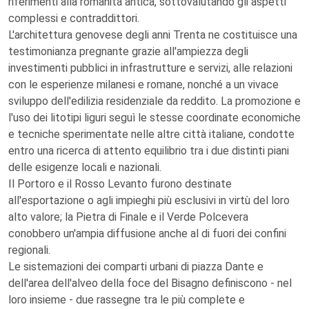
riferimenti alla romanità antica, sottovalutando gli aspetti
complessi e contraddittori.
L'architettura genovese degli anni Trenta ne costituisce una
testimonianza pregnante grazie all'ampiezza degli
investimenti pubblici in infrastrutture e servizi, alle relazioni
con le esperienze milanesi e romane, nonché a un vivace
sviluppo dell'edilizia residenziale da reddito. La promozione e
l'uso dei litotipi liguri seguì le stesse coordinate economiche
e tecniche sperimentate nelle altre città italiane, condotte
entro una ricerca di attento equilibrio tra i due distinti piani
delle esigenze locali e nazionali.
Il Portoro e il Rosso Levanto furono destinate
all'esportazione o agli impieghi più esclusivi in virtù del loro
alto valore; la Pietra di Finale e il Verde Polcevera
conobbero un'ampia diffusione anche al di fuori dei confini
regionali.
Le sistemazioni dei comparti urbani di piazza Dante e
dell'area dell'alveo della foce del Bisagno definiscono - nel
loro insieme - due rassegne tra le più complete e