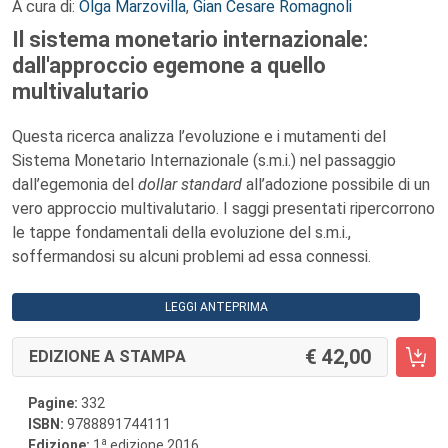
A cura di:
Olga Marzovilla
,
Gian Cesare Romagnoli
Il sistema monetario internazionale:
dall'approccio egemone a quello
multivalutario
Questa ricerca analizza l’evoluzione e i mutamenti del
Sistema Monetario Internazionale (s.m.i.) nel passaggio
dall’egemonia del
dollar standard
all’adozione possibile di un
vero approccio multivalutario. I saggi presentati ripercorrono
le tappe fondamentali della evoluzione del s.m.i.,
soffermandosi su alcuni problemi ad essa connessi.
LEGGI ANTEPRIMA
42,00
EDIZIONE A STAMPA
Pagine:
332
ISBN:
9788891744111
a
Edizione:
1
edizione 2016