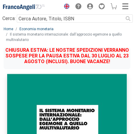
Menu
Cerca:
Main content
Home
Economia monetaria
Il sistema monetario internazionale: dall'approccio egemone a quello
multivalutario
CHIUSURA ESTIVA: LE NOSTRE SPEDIZIONI VERRANNO
SOSPESE PER LA PAUSA ESTIVA DAL 30 LUGLIO AL 23
AGOSTO (INCLUSI). BUONE VACANZE!