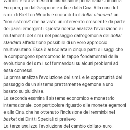
Woods, è stata messa in discussione prima dalla Comunità
Europea, poi dal Giappone e infine dalla Cina. Alla crisi del
s.m.i. di Bretton Woods è succeduto il
dollar standard
, un
"non sistema" che ha visto un intervento crescente da parte
dei paesi emergenti. Questa ricerca analizza l'evoluzione e i
mutamenti del s.m.i. nel passaggio dall'egemonia del
dollar
standard
all'adozione possibile di un vero approccio
multivalutario. Essa è articolata in cinque parti e i saggi che
la compongono ripercorrono le tappe fondamentali della
evoluzione del s.m.i. soffermandosi su alcuni problemi ad
essa connessi.
La prima analizza l'evoluzione del s.m.i. e le opportunità del
passaggio da un sistema prettamente egemone a uno
basato su più divise.
La seconda esamina il sistema economico e monetario
internazionale, con particolare riguardo alle monete egemoni
e alla Cina, che ha ottenuto l'inclusione del renminbi nel
basket
dei Diritti Speciali di prelievo.
La terza analizza l'evoluzione del cambio dollaro-euro.