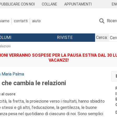
EN
PUBBLICARE CON NOI
COLLANE
APPUNTAMENTI
Ricer
 siamo
contatti
aiuto
OLUMI
RIVISTE
Cerca:
elazioni
IONI VERRANNO SOSPESE PER LA PAUSA ESTIVA DAL 30 LU
VACANZE!
 Maria Palma
 che cambia le relazioni
e al cuore
tà, la fretta, la proiezione verso i risultati, hanno sbiadito
stessi e gli altri, l’educazione, la gentilezza, le buone
anza pesa nel quotidiano di ciascuno di noi. Sono semplici