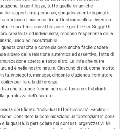
educazione, la gentilezza, tutte quelle dinamiche
 dei rapporti interpersonali, sbrigativamente liquidate
quotidiano di ciascuno di noi. Dobbiamo allora diventare
i altri e noi stessi con attenzione e gentilezza. Soggetti
loro creatività ed individualità, rendono l'esperienza della
ario, unico ed insostituibile.
e questa crescita e come sia però anche facile cadere
de albero della relazione autentica ed assertiva, fatta di
 comunicazione aperta e tanto altro. La linfa che nutre
atura ed è nella nostra natura. Ciascuno di noi, come marito,
nista, impiegato, manager, dirigente d'azienda, formatore,
bility per fare la differenza.
utiva che attende l'uomo non sarà tanto in strabilianti
a gentilezza dell'esistere.
onista certificato "Individual Effectiveness". Facilito il
 persone. Considero la comunicazione un "potenziante" della
e la qualità, in particolare nei contesti organizzativi. Mi