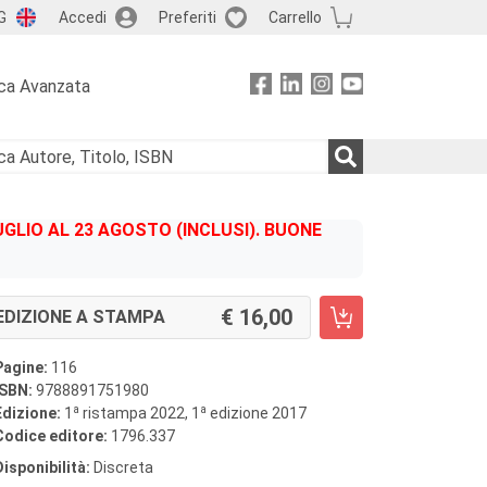
G
Accedi
Preferiti
Carrello
ca Avanzata
GLIO AL 23 AGOSTO (INCLUSI). BUONE
16,00
EDIZIONE A STAMPA
Pagine:
116
ISBN:
9788891751980
a
a
Edizione:
1
ristampa 2022, 1
edizione 2017
Codice editore:
1796.337
Disponibilità:
Discreta