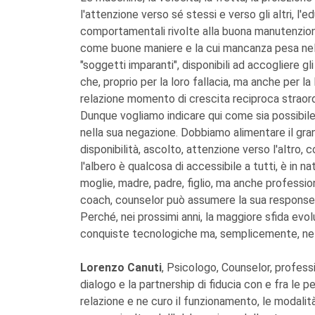
l'attenzione verso sé stessi e verso gli altri, l'
comportamentali rivolte alla buona manutenzione
come buone maniere e la cui mancanza pesa nel 
"soggetti imparanti", disponibili ad accogliere gl
che, proprio per la loro fallacia, ma anche per la 
relazione momento di crescita reciproca straordin
Dunque vogliamo indicare qui come sia possibil
nella sua negazione. Dobbiamo alimentare il gran
disponibilità, ascolto, attenzione verso l'altro,
l'albero è qualcosa di accessibile a tutti, è in n
moglie, madre, padre, figlio, ma anche professio
coach, counselor può assumere la sua response a
Perché, nei prossimi anni, la maggiore sfida evol
conquiste tecnologiche ma, semplicemente, nell
Lorenzo Canuti
, Psicologo, Counselor, professi
dialogo e la partnership di fiducia con e fra le
relazione e ne curo il funzionamento, le modalità 