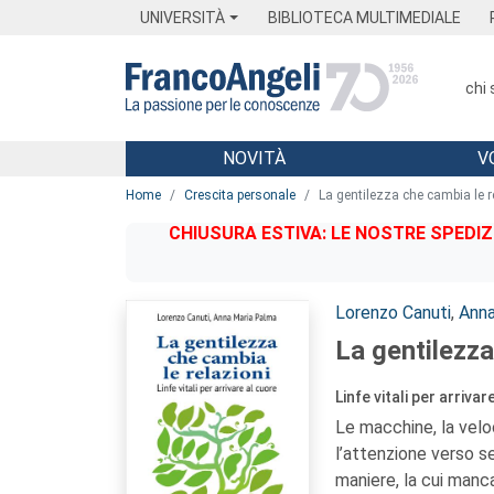
Menu
Main content
Footer
Menu
UNIVERSITÀ
BIBLIOTECA MULTIMEDIALE
chi
NOVITÀ
V
Main content
Home
Crescita personale
La gentilezza che cambia le r
CHIUSURA ESTIVA: LE NOSTRE SPEDIZ
Autori:
Lorenzo Canuti
,
Anna
La gentilezza
Linfe vitali per arrivar
Le macchine, la veloci
l’attenzione verso se 
maniere, la cui manc