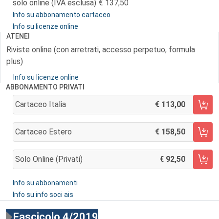
solo online (IVA esclusa)
137,50
Info su abbonamento cartaceo
Info su licenze online
ATENEI
Riviste online (con arretrati, accesso perpetuo, formula
plus)
Info su licenze online
ABBONAMENTO PRIVATI
Cartaceo Italia
113,00
AGGIUNGI AL CARRELLO
Cartaceo Estero
158,50
AGGIUNGI AL CARRELLO
Solo Online (privati)
92,50
AGGIUNGI AL CARRELLO
Info su abbonamenti
Info su info soci ais
Fascicolo 4/2019