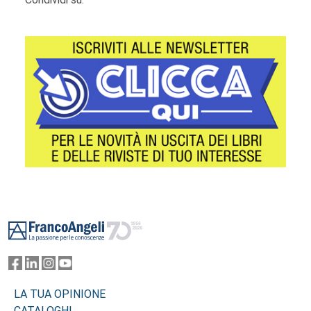
Footer
LA TUA OPINIONE
CATALOGHI