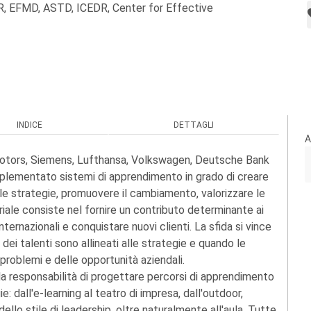
OR, EFMD, ASTD, ICEDR, Center for Effective
INDICE
DETTAGLI
A
 Motors, Siemens, Lufthansa, Volkswagen, Deutsche Bank
plementato sistemi di apprendimento in grado di creare
le strategie, promuovere il cambiamento, valorizzare le
iale consiste nel fornire un contributo determinante ai
ternazionali e conquistare nuovi clienti. La sfida si vince
ei talenti sono allineati alle strategie e quando le
 problemi e delle opportunità aziendali.
o la responsabilità di progettare percorsi di apprendimento
: dall'e-learning al teatro di impresa, dall'outdoor,
dello stile di leadership, oltre naturalmente all'aula. Tutte