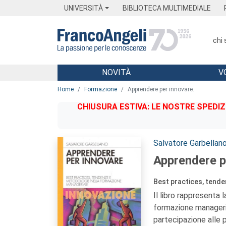
Menu
Main content
Footer
Menu
UNIVERSITÀ
BIBLIOTECA MULTIMEDIALE
chi
NOVITÀ
V
Main content
Home
Formazione
Apprendere per innovare.
CHIUSURA ESTIVA: LE NOSTRE SPEDIZ
Autori:
Salvatore Garbellan
Apprendere p
Best practices, tend
Il libro rappresenta 
formazione managerial
partecipazione alle p