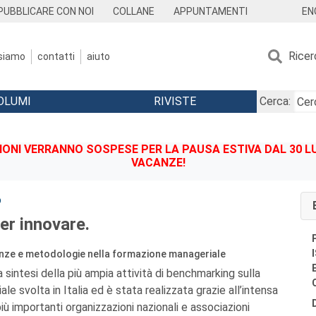
EN
PUBBLICARE CON NOI
COLLANE
APPUNTAMENTI
Ricer
 siamo
contatti
aiuto
OLUMI
RIVISTE
Cerca:
IONI VERRANNO SOSPESE PER LA PAUSA ESTIVA DAL 30 LU
VACANZE!
o
er innovare.
enze e metodologie nella formazione manageriale
la sintesi della più ampia attività di benchmarking sulla
e svolta in Italia ed è stata realizzata grazie all’intensa
iù importanti organizzazioni nazionali e associazioni