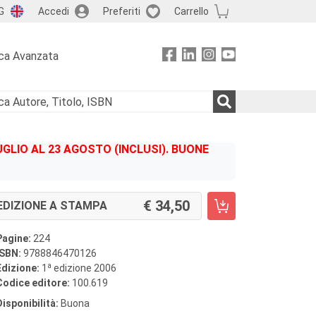
G
Accedi
Preferiti
Carrello
ca Avanzata
GLIO AL 23 AGOSTO (INCLUSI). BUONE
34,50
EDIZIONE A STAMPA
Pagine:
224
ISBN:
9788846470126
a
Edizione:
1
edizione 2006
Codice editore:
100.619
Disponibilità:
Buona