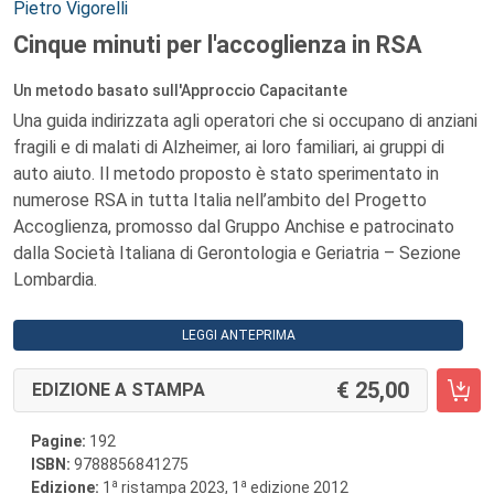
Autori:
Pietro Vigorelli
Cinque minuti per l'accoglienza in RSA
Un metodo basato sull'Approccio Capacitante
Una guida indirizzata agli operatori che si occupano di anziani
fragili e di malati di Alzheimer, ai loro familiari, ai gruppi di
auto aiuto. Il metodo proposto è stato sperimentato in
numerose RSA in tutta Italia nell’ambito del Progetto
Accoglienza, promosso dal Gruppo Anchise e patrocinato
dalla Società Italiana di Gerontologia e Geriatria – Sezione
Lombardia.
LEGGI ANTEPRIMA
25,00
EDIZIONE A STAMPA
Pagine:
192
ISBN:
9788856841275
a
a
Edizione:
1
ristampa 2023, 1
edizione 2012