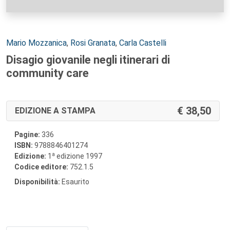
Autori:
Mario Mozzanica
,
Rosi Granata
,
Carla Castelli
Disagio giovanile negli itinerari di
community care
38,50
EDIZIONE A STAMPA
Pagine:
336
ISBN:
9788846401274
a
Edizione:
1
edizione 1997
Codice editore:
752.1.5
Disponibilità:
Esaurito