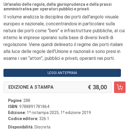
Un'analisi delle regole, della giurisprudenza e della prassi
amministrativa per operatori pubblici e privati
Il volume analizza la disciplina dei porti dall’angolo visuale
europeo e nazionale, concentrandosi in particolare sulla
natura dei porti come “beni” e infrastrutture pubbliche, al cui
interno le imprese operano sulla base di diversi livelli di
regolazione. Viene quindi delineato il regime dei porti italiani
alla luce delle regole dell’Unione e nazionali e sono presi in
esame i vari “attori”, pubblici e privati, operanti nei porti.
LEGGI ANTEPRIMA
38,00
EDIZIONE A STAMPA
Pagine:
288
ISBN:
9788891781864
a
a
Edizione:
1
ristampa 2025, 1
edizione 2019
Codice editore:
326.1
Disponibilità:
Discreta