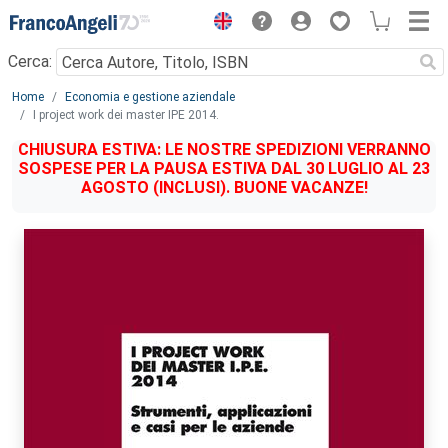
Menu
Cerca:
Main content
Home
Economia e gestione aziendale
I project work dei master IPE 2014.
CHIUSURA ESTIVA: LE NOSTRE SPEDIZIONI VERRANNO
SOSPESE PER LA PAUSA ESTIVA DAL 30 LUGLIO AL 23
AGOSTO (INCLUSI). BUONE VACANZE!