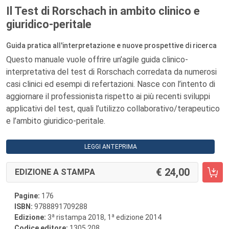
Il Test di Rorschach in ambito clinico e
giuridico-peritale
Guida pratica all'interpretazione e nuove prospettive di ricerca
Questo manuale vuole offrire un’agile guida clinico-
interpretativa del test di Rorschach corredata da numerosi
casi clinici ed esempi di refertazioni. Nasce con l’intento di
aggiornare il professionista rispetto ai più recenti sviluppi
applicativi del test, quali l’utilizzo collaborativo/terapeutico
e l’ambito giuridico-peritale.
LEGGI ANTEPRIMA
24,00
EDIZIONE A STAMPA
Pagine:
176
ISBN:
9788891709288
a
a
Edizione:
3
ristampa 2018, 1
edizione 2014
Codice editore:
1305.208