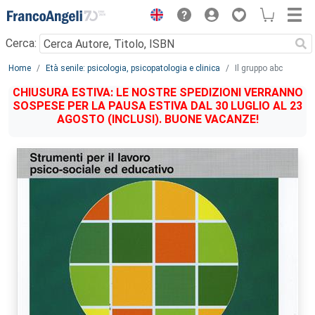
Menu
Cerca:
Main content
Home
Età senile: psicologia, psicopatologia e clinica
Il gruppo abc
CHIUSURA ESTIVA: LE NOSTRE SPEDIZIONI VERRANNO
SOSPESE PER LA PAUSA ESTIVA DAL 30 LUGLIO AL 23
AGOSTO (INCLUSI). BUONE VACANZE!