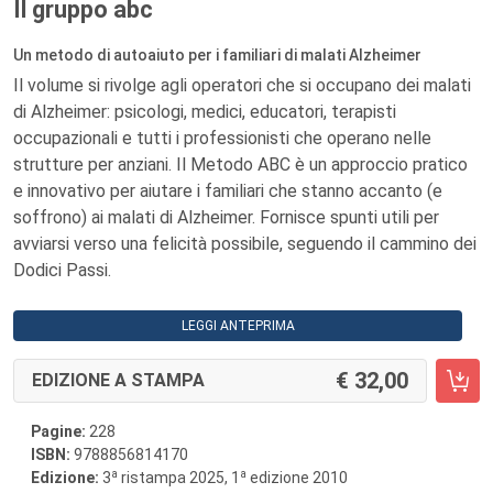
Il gruppo abc
Un metodo di autoaiuto per i familiari di malati Alzheimer
Il volume si rivolge agli operatori che si occupano dei malati
di Alzheimer: psicologi, medici, educatori, terapisti
occupazionali e tutti i professionisti che operano nelle
strutture per anziani. Il Metodo ABC è un approccio pratico
e innovativo per aiutare i familiari che stanno accanto (e
soffrono) ai malati di Alzheimer. Fornisce spunti utili per
avviarsi verso una felicità possibile, seguendo il cammino dei
Dodici Passi.
LEGGI ANTEPRIMA
32,00
EDIZIONE A STAMPA
Pagine:
228
ISBN:
9788856814170
a
a
Edizione:
3
ristampa 2025, 1
edizione 2010