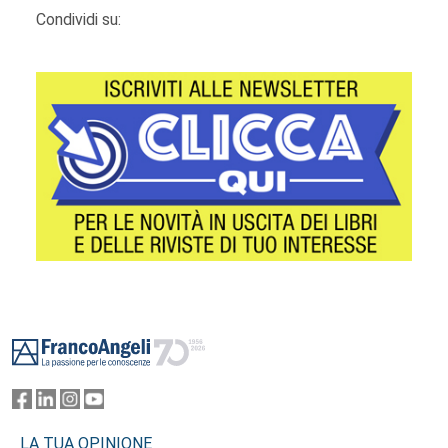
Condividi su:
Footer
LA TUA OPINIONE