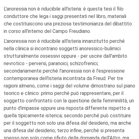
L'anoressia non è riducibile all'isteria: è questa tesi il filo
conduttore che lega i saggi presentati nel libro, materiali
che costituiscono una preziosa testimonianza del dibattito
in corso all'interno del Campo Freudiano.
L'anoressia non è riducibile all'isteria innanzitutto perché
nella clinica si incontrano soggetti anoressico-bulimici
strutturalmente ossessivi oppure - per uscire dall'ambito
nevrotico - perversi, paranoici, schizofrenici;
secondariamente perché l'anoressia non è l'espressione
contemporanea dell'isteria incontrata da Freud. Per tre
ragioni almeno, come i saggi del volume dimostrano sul piano
teorico e clinico: primo perché può rappresentare, per il
soggetto confrontato con la questione della femminilità, un
punto d'impasse oppure una risposta differente rispetto a
quella tipicamente isterica; secondo perché può costituire
per il soggetto non solo una difesa
del
desiderio, ma anche
una difesa
dal
desiderio; terzo infine, perché si presenta
spesso non solo come rifiuto della domanda dell'Altro, ma