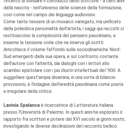
l'intento di sondare il contributo dello scrittore - a cent'anni
dalla nascita - nell'universo delle scienze della formazione,
così come nel campo dei linguaggi audiovisivi.
Come tante tessere di un mosaico variegato, ma unificato
dalla poliedrica personalità dell'artista, i saggi qui raccolti ci
restituiscono la complessità del pensiero pasoliniano, e
insieme la tensione civile che ne innerva gli scritti.
Arricchisce il volume l'affondo sulle sociodinamiche Nord-
Sud emergenti dalla sua opera, e sul confronto costante
dell'autore con l'alterità, dai dialoghi con i lettori allo
scambio epistolare con i più illustri intellettuali del '900. A
suggellare quest'ampia disamina, in una sorta di bilancio
provvisorio, è l'indagine dell'eredità pasoliniana come poeta
e irregolare della critica.
Lavinia Spalanca
è ricercatrice di Letteratura italiana
presso l'Università di Palermo. In questi anni ha esplorato il
rapporto fra scrittori e potere dal XVI secolo ai giorni nostri,
investigando le diverse declinazioni del racconto bellico