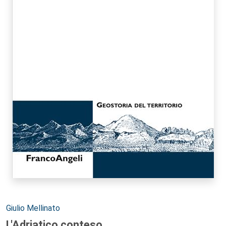
Autori:
Giulio Mellinato
L'Adriatico conteso.