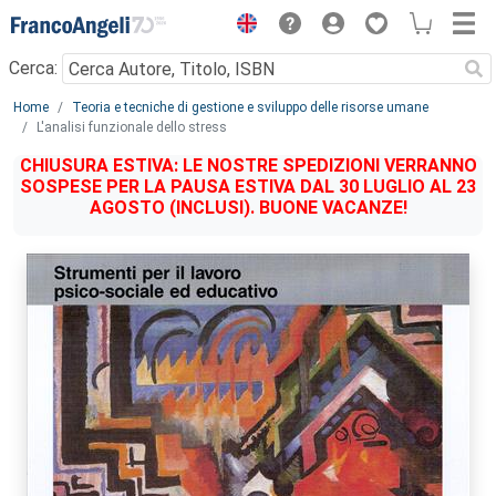
Menu
Cerca:
Main content
Home
Teoria e tecniche di gestione e sviluppo delle risorse umane
L'analisi funzionale dello stress
CHIUSURA ESTIVA: LE NOSTRE SPEDIZIONI VERRANNO
SOSPESE PER LA PAUSA ESTIVA DAL 30 LUGLIO AL 23
AGOSTO (INCLUSI). BUONE VACANZE!