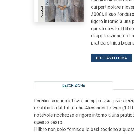
cui particolare rile
2008), il suo fondat
rigore intorno a una
questo testo. Il lib
di applicazione e di 
pratica clinica bioen
LEGGI ANTEPRIMA
DESCRIZIONE
L'analisi bioenergetica è un approccio psicoterap
costituita dal fatto che Alexander Lowen (1910-
notevole ricchezza e rigore intorno a una prati
questo testo.
Il libro non solo fornisce le basi teoriche a qu