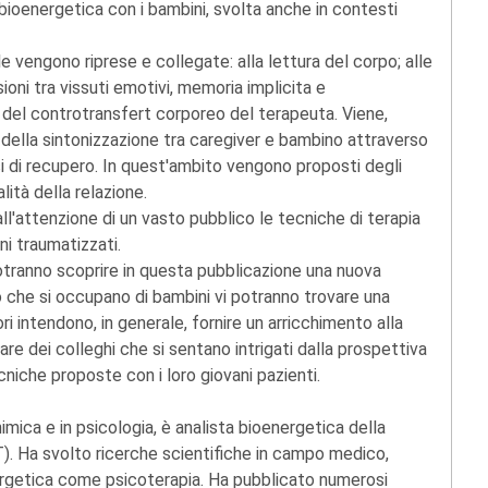
a bioenergetica con i bambini, svolta anche in contesti
le vengono riprese e collegate: alla lettura del corpo; alle
ni tra vissuti emotivi, memoria implicita e
del controtransfert corporeo del terapeuta. Viene,
 della sintonizzazione tra caregiver e bambino attraverso
si di recupero. In quest'ambito vengono proposti degli
ità della relazione.
ll'attenzione di un vasto pubblico le tecniche di terapia
i traumatizzati.
 potranno scoprire in questa pubblicazione una nuova
o che si occupano di bambini vi potranno trovare una
ori intendono, in generale, fornire un arricchimento alla
are dei colleghi che si sentano intrigati dalla prospettiva
cniche proposte con i loro giovani pazienti.
chimica e in psicologia, è analista bioenergetica della
T). Ha svolto ricerche scientifiche in campo medico,
energetica come psicoterapia. Ha pubblicato numerosi