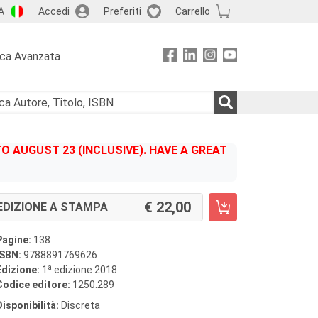
A
Accedi
Preferiti
Carrello
rca Avanzata
 AUGUST 23 (INCLUSIVE). HAVE A GREAT
22,00
EDIZIONE A STAMPA
Pagine:
138
ISBN:
9788891769626
a
Edizione:
1
edizione 2018
Codice editore:
1250.289
Disponibilità:
Discreta