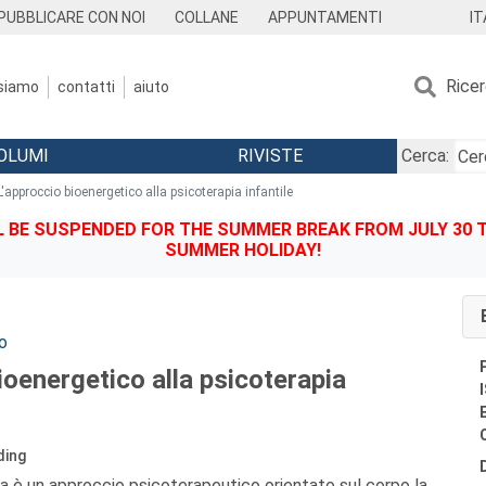
IT
PUBBLICARE CON NOI
COLLANE
APPUNTAMENTI
Rice
 siamo
contatti
aiuto
OLUMI
RIVISTE
Cerca:
L'approccio bioenergetico alla psicoterapia infantile
BE SUSPENDED FOR THE SUMMER BREAK FROM JULY 30 TO
SUMMER HOLIDAY!
o
ioenergetico alla psicoterapia
ding
ica è un approccio psicoterapeutico orientato sul corpo la