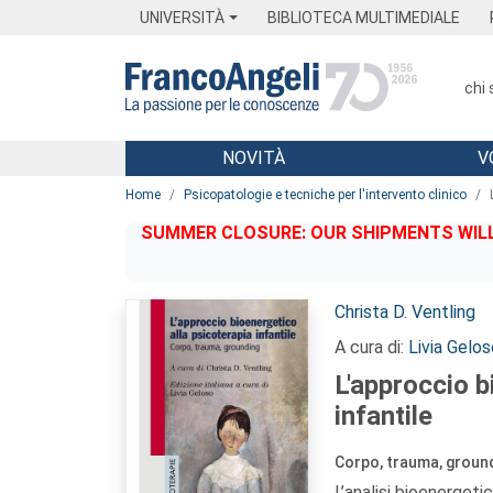
Menu
Main content
Footer
Menu
UNIVERSITÀ
BIBLIOTECA MULTIMEDIALE
chi
NOVITÀ
V
Main content
Home
Psicopatologie e tecniche per l'intervento clinico
SUMMER CLOSURE: OUR SHIPMENTS WILL 
Autori:
Christa D. Ventling
A cura di:
Livia Gelos
L'approccio b
infantile
Corpo, trauma, groun
L’analisi bioenerget