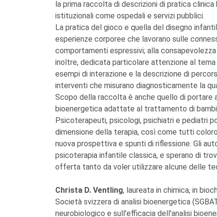
la prima raccolta di descrizioni di pratica clinic
istituzionali come ospedali e servizi pubblici.
La pratica del gioco e quella del disegno infanti
esperienze corporee che lavorano sulle connessio
comportamenti espressivi; alla consapevolezza 
inoltre, dedicata particolare attenzione al tema
esempi di interazione e la descrizione di percor
interventi che misurano diagnosticamente la qual
Scopo della raccolta è anche quello di portare a
bioenergetica adattate al trattamento di bambin
Psicoterapeuti, psicologi, psichiatri e pediatri
dimensione della terapia, così come tutti color
nuova prospettiva e spunti di riflessione. Gli aut
psicoterapia infantile classica, e sperano di trov
offerta tanto da voler utilizzare alcune delle te
Christa D. Ventling
, laureata in chimica, in bio
Società svizzera di analisi bioenergetica (SGBA
neurobiologico e sull'efficacia dell'analisi bio